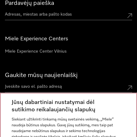
Pardavėjų paieška
Miele Experience Centers
Miele Experience Center Vilnius
Gaukite mūsų naujienlaiškį
Jūsų dabartiniai nustatymai dėl
sutikimo reikalaujančių slapukų
Siekiant užtikrinti tinkamą mūsų svetainės veikimą, „Miele“
naudoja būtinus slapukus. Gavę jūsų sutikimą, mes taip pat
naudojame nebūtinus slapukus ir sekimo technologijas
rinkodaros ir analizės tikslais, įskaitant trečiųjų šalių slapukus