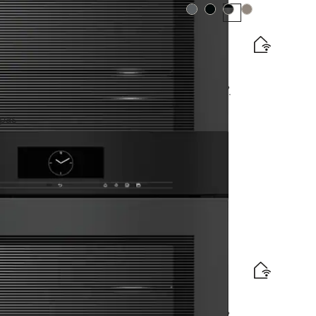
Spalva:
Spalva:
Spalva:
Spalva:
ti, su bel. patiekalų termometru + “HydroClean”.
jos vartojimo efektyvumo klasės etiketė
apas
araus vandens ir nuotekų jungtimis