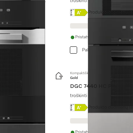
mometru + “HydroClean”.
troškinti garuose, kepti, kepin
 klasės etiketė
Online Label Flag, Energi
Produkto duomenų l
Pristatymas per 14 - 28 dienas
Palyginkite
Kompaktiška garinė orkaitė
Gold
DGC 7440 HC Pro
“TasteControl”.
troškinti garuose, kepti, kepin
 klasės etiketė
Online Label Flag, Energi
Produkto duomenų l
Pristatymas per 14 - 28 dienas