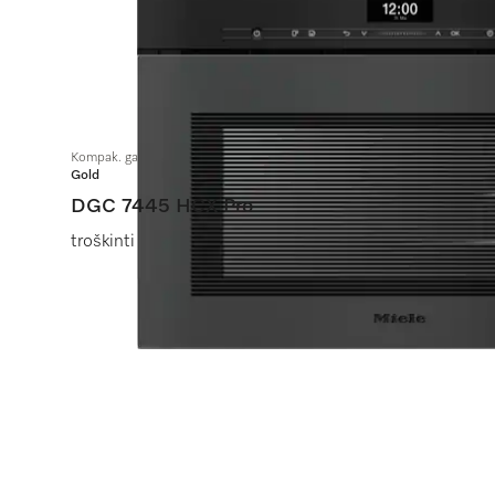
Kompak. garinė orkaitė be ranken. su švaraus vandens ir nuotekų jungti
Gold
DGC 7445 HCX Pro
troškinti garuose, kepti, kepinti su galimybe jungti prie