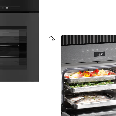
mis
 tinklo + “HydroClean”.