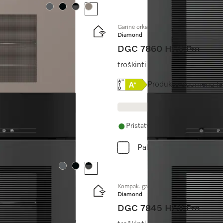
Spalva:
Spalva:
Spalva:
Spalva:
Garinė orkaitė be rankenėlės
Diamond
DGC 7860 HCX Pro
 tinklo + “HydroClean”.
troškinti garuose, kepti, kepin
 klasės etiketė
Online Label Flag, Energi
Produkto duomenų l
Pristatymas per 14 - 28 dienas
Palyginkite
Spalva:
Spalva:
Spalva:
Kompak. garinė orkaitė be ranken. su šv
Diamond
DGC 7845 HCX Pro