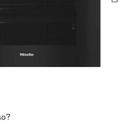
nimui su tinklo ryšiu, “TasteControl” ir LED.
jos vartojimo efektyvumo klasės etiketė
apas
so?