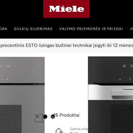
"Miele" pradžios tinklalapis
IŪRA
DULKIŲ SIURBIMAS
VALYMO PRIEMONĖS IR PRIEDAI
•
procentinis ESTO lizingas buitinei technikai įsigyti iki 12 mėnes
rinės orkaitės
15
Produktai
Spalva:
Spalva:
Spalva:
Garinė orkaitė