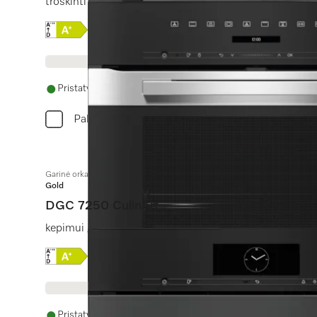
troškinti garuose, kepti, kepinti, su bel. patiekalų ter
Online Label Flag, Energijos vartojimo efektyvumo
Produkto duomenų lapas
Pristatymas per 14 - 28 dienas
Palyginkite
Garinė orkaitė
Gold
DGC 7250 CulinArt
kepimui garuose, kepimui, kepinimui su tinklo ryšiu ir 
Online Label Flag, Energijos vartojimo efektyvumo
Produkto duomenų lapas
Pristatymas per 14 - 28 dienas