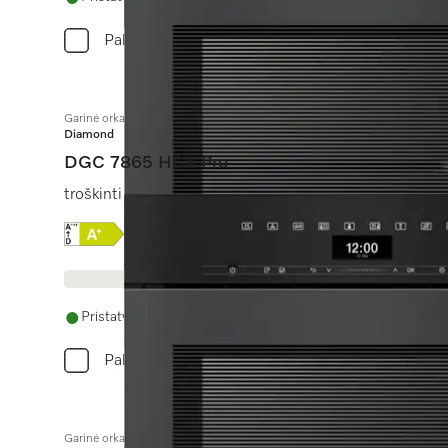
Palyginkite
Garinė orkaitė be rankenėlių su gėlo vandens ir nuotekų jungtimi
Diamond
DGC 7865 HCX Pro
troškinti garuose, kepti, kepinti, su bel. patiekalų ter
Online Label Flag, Energijos vartojimo efektyvumo
Produkto duomenų lapas
Pristatymas per 14 - 28 dienas
Palyginkite
Garinė orkaitė be rankenėlių su gėlo vandens ir nuotekų jungtimi