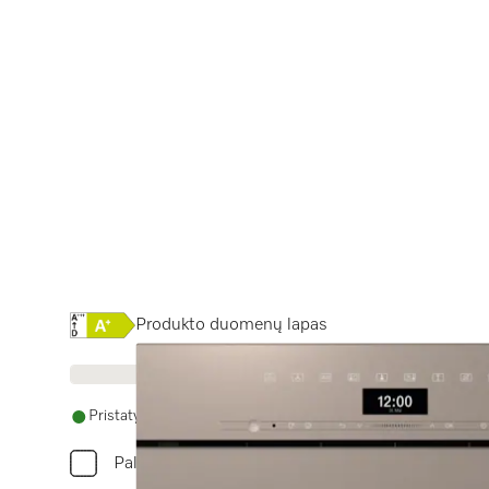
Online Label Flag, Energijos vartojimo efektyvumo
Produkto duomenų lapas
Pristatymas per 14 - 28 dienas
Palyginkite