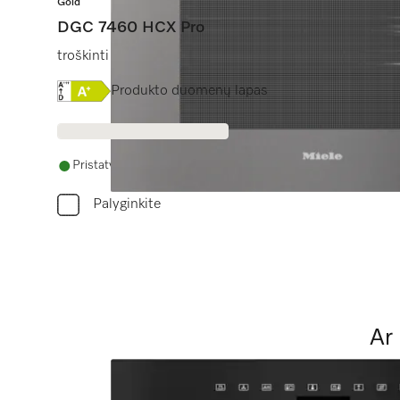
Gold
DGC 7460 HCX Pro
troškinti garuose, kepti, kepinti su galimybe jungti prie
Online Label Flag, Energijos vartojimo efektyvumo
Produkto duomenų lapas
Pristatymas per 14 - 28 dienas
Palyginkite
Ar