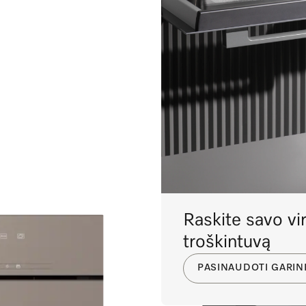
 klasės etiketė
Raskite savo vir
troškintuvą
PASINAUDOTI GARIN