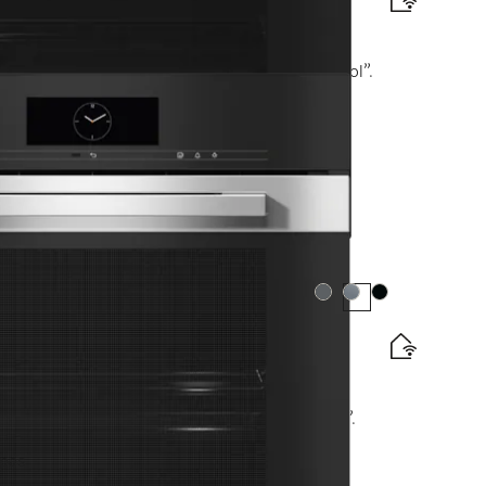
aino su galimybe naudoti tinkle ir “TasteControl”.
jos vartojimo efektyvumo klasės etiketė
apas
Spalva:
Spalva:
Spalva:
ti, su bel. patiekalų termometru + “HydroClean”.
jos vartojimo efektyvumo klasės etiketė
apas