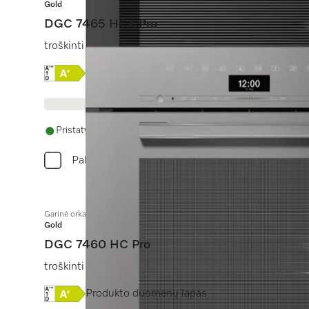
Gold
DGC 7465 HCX Pro
troškinti garuose, kepti, kepinti su galimybe jungti prie
Online Label Flag, Energijos vartojimo efektyvumo
Produkto duomenų lapas
Pristatymas per 14 - 28 dienas
Palyginkite
Garinė orkaitė
Gold
DGC 7460 HC Pro
troškinti garuose, kepti, kepinti su galimybe jungti prie
Online Label Flag, Energijos vartojimo efektyvumo
Produkto duomenų lapas