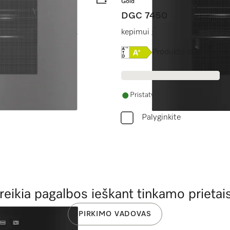
Gold
DGC 7450
 tinklo + “HydroClean”.
kepimui garuose, kepimui, kepi
 klasės etiketė
Online Label Flag, Energi
Produkto duomenų l
Pristatymas per 14 - 28 dienas
Palyginkite
 reikia pagalbos ieškant tinkamo prietai
PIRKIMO VADOVAS