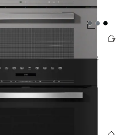
Spalva:
Spalva:
Spalva:
ti, su bel. patiekalų termometru + “HydroClean”.
jos vartojimo efektyvumo klasės etiketė
apas