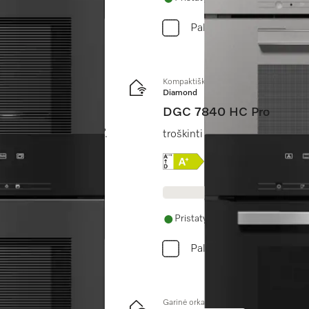
Palyginkite
Kompaktiška garinė orkaitė
Diamond
DGC 7840 HC Pro
mometru + “HydroClean”.
troškinti garuose, kepti, kepin
 klasės etiketė
Online Label Flag, Energi
Produkto duomenų l
Pristatymas per 14 - 28 dienas
Palyginkite
Garinė orkaitė