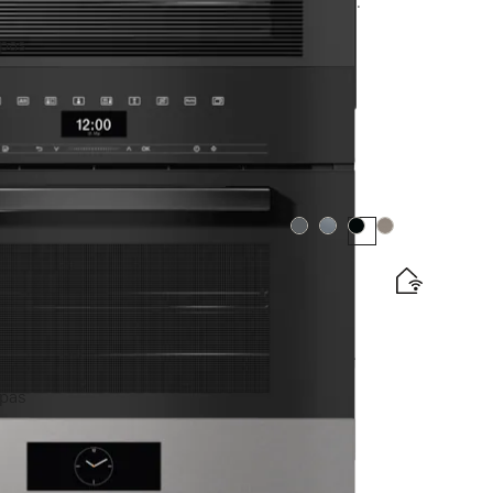
ti, su bel. patiekalų termometru + “HydroClean”.
jos vartojimo efektyvumo klasės etiketė
apas
Spalva:
Spalva:
Spalva:
Spalva:
ti su galimybe jungti prie tinklo + “HydroClean”.
jos vartojimo efektyvumo klasės etiketė
apas