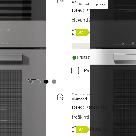
Gold
Populiari prekė
DGC 7151 CulinArt
 tinklo + “HydroClean”.
elegantiško juodos spalvos diz
 klasės etiketė
Online Label Flag, Energi
Produkto duomenų l
Pristatymas per 14 - 28 dienas
Palyginkite
Spalva:
Spalva:
Spalva:
Spalva:
Garinė orkaitė
Diamond
DGC 7860 HC Pro
 tinklo + “HydroClean”.
troškinti garuose, kepti, kepin
 klasės etiketė
Online Label Flag, Energi
Produkto duomenų l