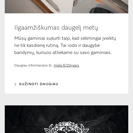
Ilgaamžiškumas daugelį metų
Mūsų gaminiai sukurti taip, kad sėkmingai įveiktų
ne tik kasdienę rutiną. Tai rodo ir daugybė
bandymų, kuriuos atliekame su savo gaminiais.
Daugiau informacijos žr.:
miele.lt/20years
SUŽINOTI DAUGIAU