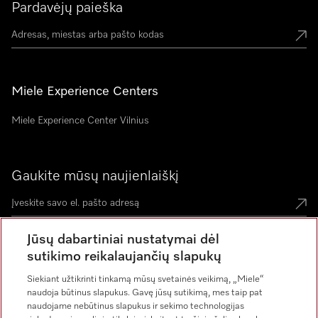
Pardavėjų paieška
Miele Experience Centers
Miele Experience Center Vilnius
Gaukite mūsų naujienlaiškį
Jūsų dabartiniai nustatymai dėl
sutikimo reikalaujančių slapukų
Siekiant užtikrinti tinkamą mūsų svetainės veikimą, „Miele“
naudoja būtinus slapukus. Gavę jūsų sutikimą, mes taip pat
naudojame nebūtinus slapukus ir sekimo technologijas