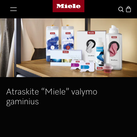
"Miele" pradžios tinklalapis
ti prie turinio
Prekių
Paieška
Atraskite “Miele” valymo
gaminius