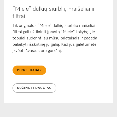
“Miele” dulkių siurblių maišeliai ir
filtrai
Tik originalūs “Miele” dulkių siurblio maišeliai ir
filtrai gali užtikrinti įprastą “Miele” kokybę. Jie
tobulai suderinti su mūsų prietaisais ir padeda
palaikyti išskirtinę jų galią. Kad jūs galėtumėte
įkvėpti švaraus oro gurkšnį.
PIRKTI DABAR
SUŽINOTI DAUGIAU