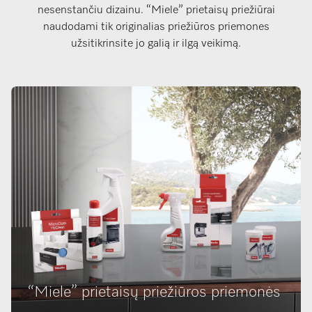
nesenstančiu dizainu. “Miele” prietaisų priežiūrai
naudodami tik originalias priežiūros priemones
užsitikrinsite jo galią ir ilgą veikimą.
“Miele” prietaisų priežiūros priemonės