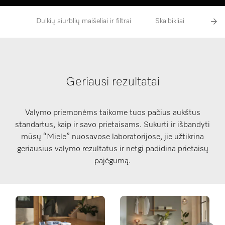
Dulkių siurblių maišeliai ir filtrai
Skalbikliai
Indų 
Geriausi rezultatai
Valymo priemonėms taikome tuos pačius aukštus
standartus, kaip ir savo prietaisams. Sukurti ir išbandyti
mūsų “Miele” nuosavose laboratorijose, jie užtikrina
geriausius valymo rezultatus ir netgi padidina prietaisų
pajėgumą.