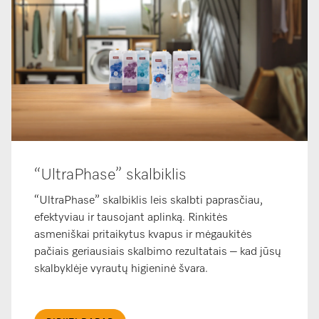
“UltraPhase” skalbiklis
“UltraPhase” skalbiklis leis skalbti paprasčiau,
efektyviau ir tausojant aplinką. Rinkitės
asmeniškai pritaikytus kvapus ir mėgaukitės
pačiais geriausiais skalbimo rezultatais – kad jūsų
skalbyklėje vyrautų higieninė švara.