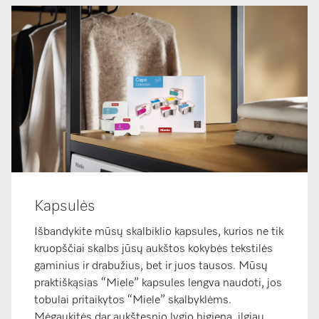
Kapsulės
Išbandykite mūsų skalbiklio kapsules, kurios ne tik
kruopščiai skalbs jūsų aukštos kokybės tekstilės
gaminius ir drabužius, bet ir juos tausos. Mūsų
praktiškąsias “Miele” kapsules lengva naudoti, jos
tobulai pritaikytos “Miele” skalbyklėms.
Mėgaukitės dar aukštesnio lygio higiena, ilgiau