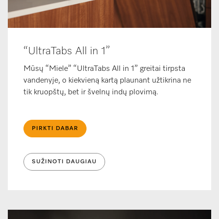
“UltraTabs All in 1”
Mūsų “Miele” “UltraTabs All in 1” greitai tirpsta
vandenyje, o kiekvieną kartą plaunant užtikrina ne
tik kruopštų, bet ir švelnų indų plovimą.
PIRKTI DABAR
SUŽINOTI DAUGIAU