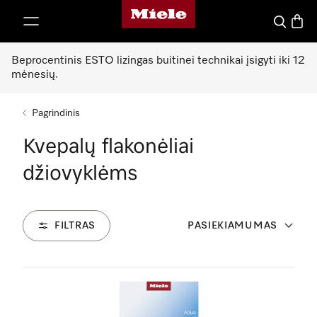
"Miele" pradžios tinklalapis
ti prie turinio
Paieška
Prekių
Beprocentinis ESTO lizingas buitinei technikai įsigyti iki 12
mėnesių.
Pagrindinis
Kvepalų flakonėliai
džiovyklėms
FILTRAS
PASIEKIAMUMAS
2
Produktai