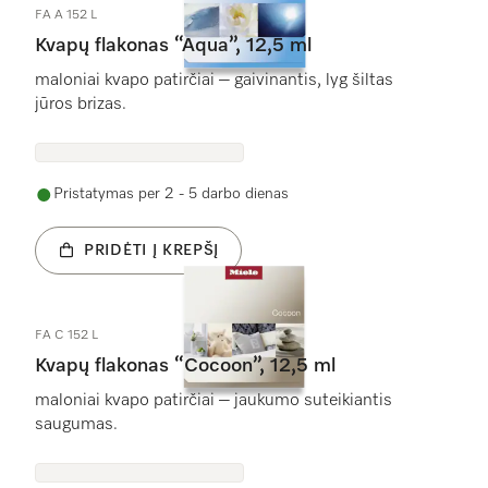
FA A 152 L
Kvapų flakonas “Aqua”, 12,5 ml
maloniai kvapo patirčiai – gaivinantis, lyg šiltas
jūros brizas.
Pristatymas per 2 - 5 darbo dienas
PRIDĖTI Į KREPŠĮ
FA C 152 L
Kvapų flakonas “Cocoon”, 12,5 ml
maloniai kvapo patirčiai – jaukumo suteikiantis
saugumas.