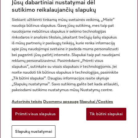
Jūsų dabartiniai nustatymai dėl
sutikimo reikalaujančių slapukų
Siekiant užtikrinti tinkamą mūsų svetainės veikimą, „Miele“
naudoja būtinus slapukus. Gavę jūsų sutikimą, mes taip pat
naudojame nebūtinus slapukus ir sekimo technologijas
rinkodaros ir analizės tikslais, įskaitant trečiųjų šalių slapukus
iš mūsų partnerių ir paslaugų teikėjų, kurie renka informaciją
apie jūsų naudojimąsi svetaine ir padeda mums personalizuoti
bei pagerinti jūsų patirtį internete. Slapukai taip pat naudojami
Rekvizitai
reklamų personalizavimui. Pasirinkdami „Priimti visus
slapukus“, sutinkate su visais slapukais ir technologijomis. Jei
Bendrosios sąlygos ir nuostatos
norite naudoti tik būtinus slapukus ir technologijas, pasirinkite
Duomenų apsauga
„Tik būtini slapukai“. Daugiau informacijos rasite skyriuje
Naudojimo sąlygos
„Slapukų nustatymai“. Savo sutikimą galite bet kada atšaukti,
pakeisdami sutikimo nustatymus mūsų Nustatymų centre.
Miele prieinamumo pareiškimas
Skaitmeninių paslaugų aktas
Autorinės teisės
Duomenų apsauga
Slapukai /Cookies
Atsisakymo forma
Priimti visus slapukus
Tik būtini slapukai
Slapukų nustatymai
Slapukų nustatymai