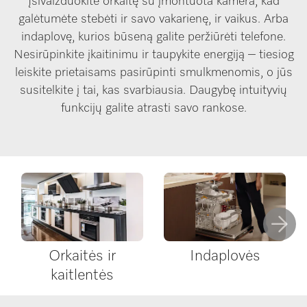
Įsivaizduokite orkaitę su įmontuota kamera, kad
galėtumėte stebėti ir savo vakarienę, ir vaikus. Arba
indaplovę, kurios būseną galite peržiūrėti telefone.
Nesirūpinkite įkaitinimu ir taupykite energiją – tiesiog
leiskite prietaisams pasirūpinti smulkmenomis, o jūs
susitelkite į tai, kas svarbiausia. Daugybę intuityvių
funkcijų galite atrasti savo rankose.
Orkaitės ir
Indaplovės
kaitlentės