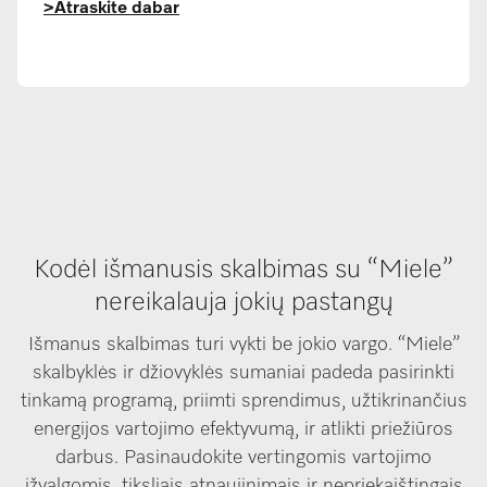
>Atraskite dabar
Kodėl išmanusis skalbimas su “Miele”
nereikalauja jokių pastangų
Išmanus skalbimas turi vykti be jokio vargo. “Miele”
skalbyklės ir džiovyklės sumaniai padeda pasirinkti
tinkamą programą, priimti sprendimus, užtikrinančius
energijos vartojimo efektyvumą, ir atlikti priežiūros
darbus. Pasinaudokite vertingomis vartojimo
įžvalgomis, tiksliais atnaujinimais ir nepriekaištingais