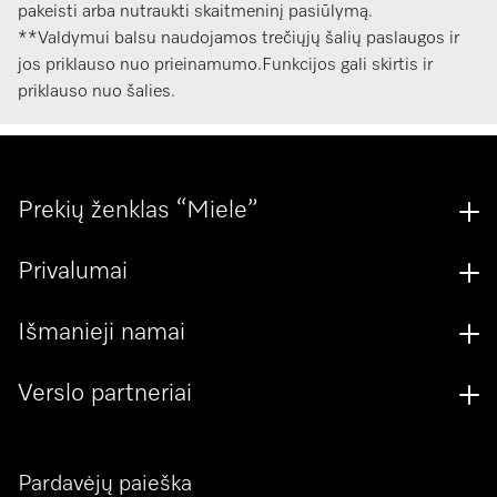
pakeisti arba nutraukti skaitmeninį pasiūlymą.
**Valdymui balsu naudojamos trečiųjų šalių paslaugos ir
jos priklauso nuo prieinamumo.Funkcijos gali skirtis ir
priklauso nuo šalies.
Prekių ženklas “Miele”
Privalumai
Išmanieji namai
Verslo partneriai
Pardavėjų paieška