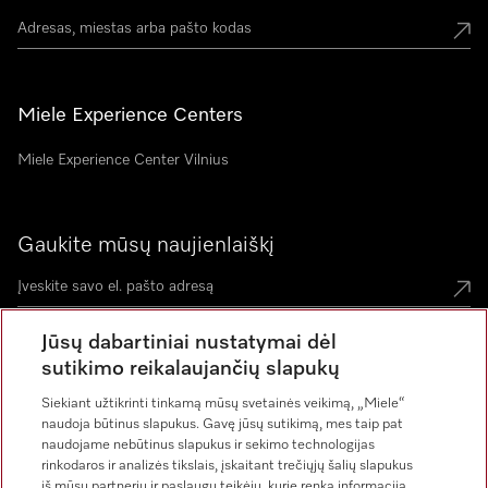
Miele Experience Centers
Miele Experience Center Vilnius
Gaukite mūsų naujienlaiškį
Jūsų dabartiniai nustatymai dėl
sutikimo reikalaujančių slapukų
Siekiant užtikrinti tinkamą mūsų svetainės veikimą, „Miele“
naudoja būtinus slapukus. Gavę jūsų sutikimą, mes taip pat
naudojame nebūtinus slapukus ir sekimo technologijas
rinkodaros ir analizės tikslais, įskaitant trečiųjų šalių slapukus
iš mūsų partnerių ir paslaugų teikėjų, kurie renka informaciją