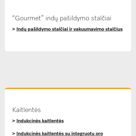
“Gourmet” indų pašildymo stalčiai
>
Indų pašildymo stalčiai ir vakuumavimo stalčius
Kaitlentės
>
Indukcinės kaitlentės
>
Indukcinės kaitlentės su integruotu oro