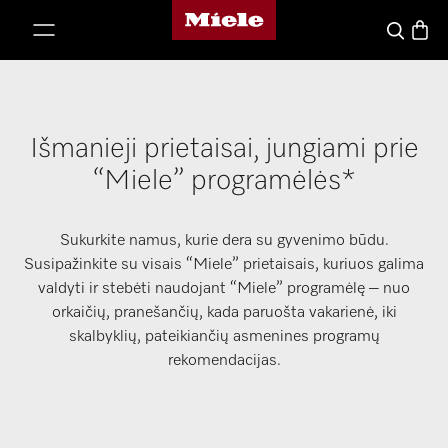
"Miele" pradžios tinklalapis
ti prie turinio
Prekių
Paieška
Išmanieji prietaisai, jungiami prie
“Miele” programėlės*
Sukurkite namus, kurie dera su gyvenimo būdu.
Susipažinkite su visais “Miele” prietaisais, kuriuos galima
valdyti ir stebėti naudojant “Miele” programėlę – nuo
orkaičių, pranešančių, kada paruošta vakarienė, iki
skalbyklių, pateikiančių asmenines programų
rekomendacijas.