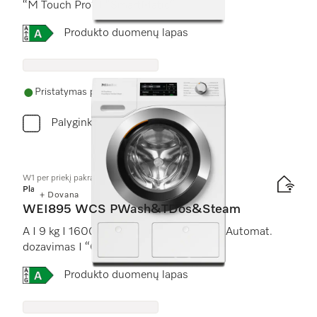
“M Touch Pro” I “SmartMatic”
Online Label Flag, Energijos vartojimo efektyvumo kla
Produkto duomenų lapas
Pristatymas per 2 - 7 darbo dienas
Palyginkite
W1 per priekį pakraunama skalbyklė:
Platinum
+ Dovana
WEI895 WCS PWash&TDos&Steam
A I 9 kg I 1600 sūk./min I “SteamCare” I Automat.
dozavimas I “QuickPowerWash”
Online Label Flag, Energijos vartojimo efektyvumo kla
Produkto duomenų lapas