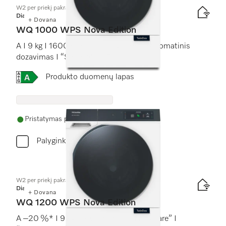
W2 per priekį pakraunama skalbyklė
Diamond
+ Dovana
WQ 1000 WPS Nova Edition
A I 9 kg I 1600 rpm I “InfinityCare” I Automatinis
dozavimas I “SmartMatic”
Online Label Flag, Energijos vartojimo efektyvumo kla
Produkto duomenų lapas
Pristatymas per 2 - 7 darbo dienas
Palyginkite
W2 per priekį pakraunama skalbyklė
Diamond
+ Dovana
WQ 1200 WPS Nova Edition
A –20 %* I 9 kg I 1400 rpm I “InfinityCare” I