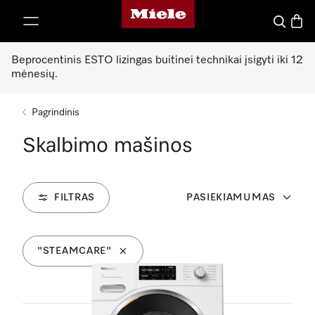
"Miele" pradžios tinklalapis
ti prie turinio
Paieška
Prekių
Beprocentinis ESTO lizingas buitinei technikai įsigyti iki 12
mėnesių.
Pagrindinis
Skalbimo mašinos
FILTRAS
PASIEKIAMUMAS
"STEAMCARE"