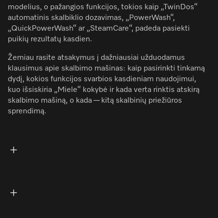
modelius, o pažangios funkcijos, tokios kaip „TwinDos“
automatinis skalbiklio dozavimas, „PowerWash“,
„QuickPowerWash“ ar „SteamCare“, padeda pasiekti
puikių rezultatų kasdien.
Žemiau rasite atsakymus į dažniausiai užduodamus
klausimus apie skalbimo mašinas: kaip pasirinkti tinkamą
dydį, kokios funkcijos svarbios kasdieniam naudojimui,
kuo išsiskiria „Miele“ kokybė ir kada verta rinktis atskirą
skalbimo mašiną, o kada — kitą skalbinių priežiūros
sprendimą.