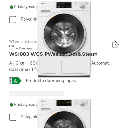
Pristatymas per 7 - 14 dienų
Palyginkite
W1 per priekį pakraunama skalbyklė:
Platinum
+ Dovana
WSI883 WCS PWash&TDos&Steam
A I 9 kg I 1600 sūk./min I “SteamCare” I Automat.
dozavimas I “QuickPowerWash”
Online Label Flag, Energijos vartojimo efektyvumo kla
Produkto duomenų lapas
Pristatymas per 2 - 7 darbo dienas
Palyginkite