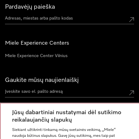
Pardavėjų paieška
Miele Experience Centers
Miele Experience Center Vilnius
Gaukite mūsų naujienlaiškį
Jūsų dabartiniai nustatymai dėl sutikimo
reikalaujančių slapukų
Siekiant užtikrinti tinkamą mūsų svetainės veikimą, „Miele“
naudoja būtinus slapukus. Gavę jūsų sutikimą, mes taip pat