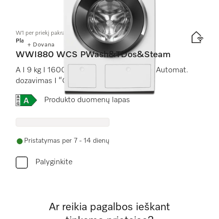
9
Produktai
W1 per priekį pakraunama skalbyklė:
Platinum
+ Dovana
WWI880 WCS PWash&TDos&Steam
A I 9 kg I 1600 sūk./min I “SteamCare” I Automat.
dozavimas I “QuickPowerWash”
Online Label Flag, Energijos vartojimo efektyvumo kla
Produkto duomenų lapas
Pristatymas per 7 - 14 dienų
Palyginkite
Ar reikia pagalbos ieškant