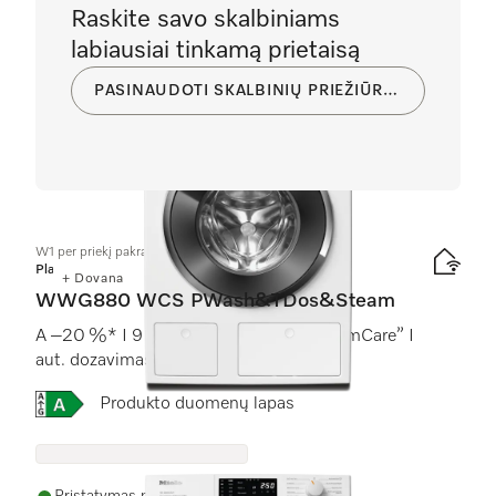
Raskite savo skalbiniams
labiausiai tinkamą prietaisą
PASINAUDOTI SKALBINIŲ PRIEŽIŪROS PRIETAISŲ PIRKIMO KONSULTANTU
W1 per priekį pakraunama skalbyklė:
Platinum
+ Dovana
WWG880 WCS PWash&TDos&Steam
A –20 %* I 9 kg 1400 sūk./min. I “SteamCare” I
aut. dozavimas I “QuickPowerWash”
Online Label Flag, Energijos vartojimo efektyvumo kla
Produkto duomenų lapas