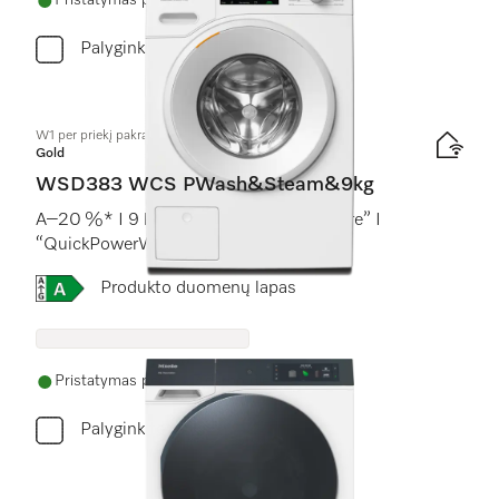
Pristatymas per 2 - 7 darbo dienas
Palyginkite
W1 per priekį pakraunama skalbyklė:
Gold
WSD383 WCS PWash&Steam&9kg
A–20 %* I 9 kg I 1400 rpm I “SteamCare” I
“QuickPowerWash” I “Miele@home”
Online Label Flag, Energijos vartojimo efektyvumo kla
Produkto duomenų lapas
Pristatymas per 2 - 7 darbo dienas
Palyginkite