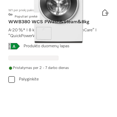
W1 per priekį pakraunama skalbyklė:
Gold
Populiari prekė
WWB380 WCS PWash&Steam&8kg
A-20 %* I 8 kg I 1400 sūk./min I “SteamCare” I
“QuickPowerWash” I “Miele@home”
Online Label Flag, Energijos vartojimo efektyvumo kla
Produkto duomenų lapas
Pristatymas per 2 - 7 darbo dienas
Palyginkite