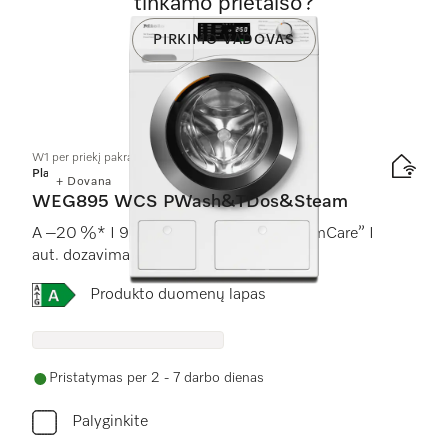
tinkamo prietaiso?
PIRKIMO VADOVAS
W1 per priekį pakraunama skalbyklė:
Platinum
+ Dovana
WEG895 WCS PWash&TDos&Steam
A –20 %* I 9 kg 1400 sūk./min. I “SteamCare” I
aut. dozavimas I “QuickPowerWash”
Online Label Flag, Energijos vartojimo efektyvumo kla
Produkto duomenų lapas
Pristatymas per 2 - 7 darbo dienas
Palyginkite