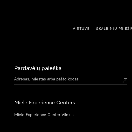
ti prie turinio
VIRTUVĖ
SKALBINIŲ PRIEŽ
Pardavėjų paieška
Miele Experience Centers
Miele Experience Center Vilnius