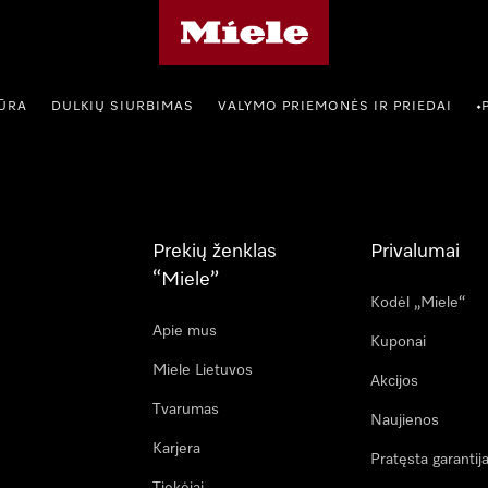
"Miele" pradžios tinklalapis
IŪRA
DULKIŲ SIURBIMAS
VALYMO PRIEMONĖS IR PRIEDAI
•
Prekių ženklas
Privalumai
“Miele”
Kodėl „Miele“
Apie mus
Kuponai
Miele Lietuvos
Akcijos
Tvarumas
Naujienos
Karjera
Pratęsta garantij