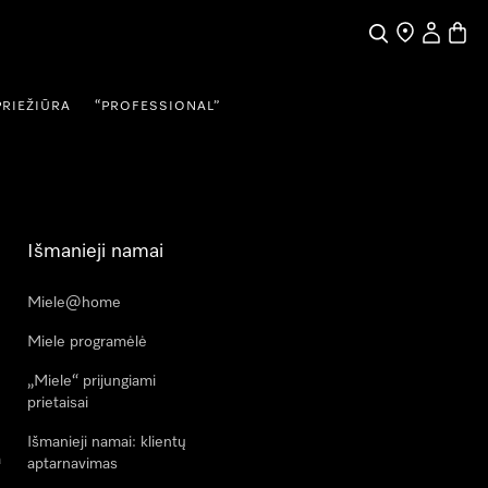
Paieška
Pardavėjų pai
Naudotojo
Prekių
PRIEŽIŪRA
“PROFESSIONAL”
Išmanieji namai
Miele@home
Miele programėlė
„Miele“ prijungiami
prietaisai
Išmanieji namai: klientų
a
aptarnavimas