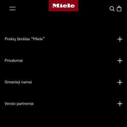
"Miele" pradžios tinklalapis
ti prie turinio
Paieška
Prekių
Prekių ženklas “Miele”
Privalumai
Išmanieji namai
Verslo partneriai