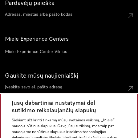
Pardavėjų paieška
Miele Experience Centers
Miele Experience Center Vilnius
Gaukite mūsų naujienlaiškį
Jūsų dabartiniai nustatymai dėl
sutikimo reikalaujančių slapukų
Siekiant užtikrinti tinkamą mūsų svetainės veikimą, „Miele“
naudoja būtinus slapukus. Gavę jūsų sutikimą, mes taip pat
naudojame nebūtinus slapukus ir sekimo technologijas
rinkodaros ir analizės tikslais, įskaitant trečiųjų šalių slapukus