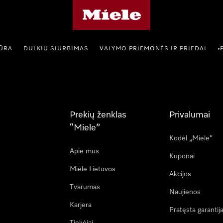
"Miele" pradžios tinklalapis
IŪRA
DULKIŲ SIURBIMAS
VALYMO PRIEMONĖS IR PRIEDAI
•
Prekių ženklas
Privalumai
“Miele”
Kodėl „Miele“
Apie mus
Kuponai
Miele Lietuvos
Akcijos
Tvarumas
Naujienos
Karjera
Pratęsta garantij