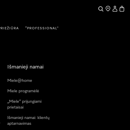
Paieška
Pardavėjų pai
Naudotojo
Prekių
PRIEŽIŪRA
“PROFESSIONAL”
Išmanieji namai
Miele@home
Miele programėlė
„Miele“ prijungiami
prietaisai
Išmanieji namai: klientų
a
aptarnavimas