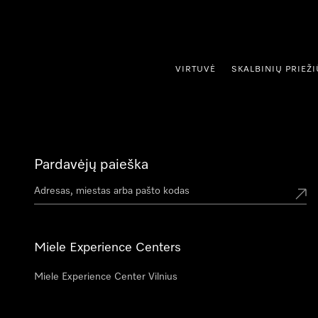
ti prie turinio
VIRTUVĖ
SKALBINIŲ PRIEŽ
Pardavėjų paieška
Miele Experience Centers
Miele Experience Center Vilnius