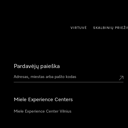
ti prie turinio
VIRTUVĖ
SKALBINIŲ PRIEŽ
Pardavėjų paieška
Miele Experience Centers
Miele Experience Center Vilnius