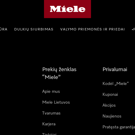
"Miele" pradžios tinklalapis
IŪRA
DULKIŲ SIURBIMAS
VALYMO PRIEMONĖS IR PRIEDAI
•
Prekių ženklas
Privalumai
“Miele”
Kodėl „Miele“
Apie mus
Kuponai
Miele Lietuvos
Akcijos
Tvarumas
Naujienos
Karjera
Pratęsta garantij