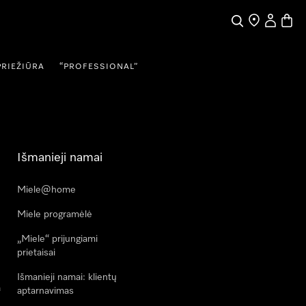
Paieška
Pardavėjų pai
Naudotojo
Prekių
PRIEŽIŪRA
“PROFESSIONAL”
Išmanieji namai
Miele@home
Miele programėlė
„Miele“ prijungiami
prietaisai
Išmanieji namai: klientų
a
aptarnavimas