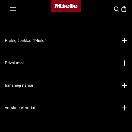
"Miele" pradžios tinklalapis
ti prie turinio
Paieška
Prekių
Prekių ženklas “Miele”
Privalumai
Išmanieji namai
Verslo partneriai