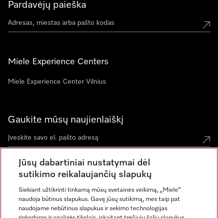
Pardavėjų paieška
Miele Experience Centers
Miele Experience Center Vilnius
Gaukite mūsų naujienlaiškį
Jūsų dabartiniai nustatymai dėl
sutikimo reikalaujančių slapukų
Siekiant užtikrinti tinkamą mūsų svetainės veikimą, „Miele“
naudoja būtinus slapukus. Gavę jūsų sutikimą, mes taip pat
naudojame nebūtinus slapukus ir sekimo technologijas
rinkodaros ir analizės tikslais, įskaitant trečiųjų šalių slapukus