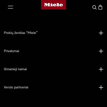
"Miele" pradžios tinklalapis
ti prie turinio
Paieška
Prekių
Prekių ženklas “Miele”
Privalumai
Išmanieji namai
Verslo partneriai