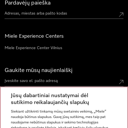
Pardavėjų paieška
Miele Experience Centers
Miele Experience Center Vilnius
Gaukite mūsų naujienlaiškį
Jūsų dabartiniai nustatymai dėl
sutikimo reikalaujančių slapukų
Siekiant užtikrinti tinkamą mūsų svetainės veikimą, „Miele“
naudoja būtinus slapukus. Gavę jūsų sutikimą, mes taip pat
naudojame nebūtinus slapukus ir sekimo technologijas
rinkodaros ir analizės tikslais, įskaitant trečiųjų šalių slapukus