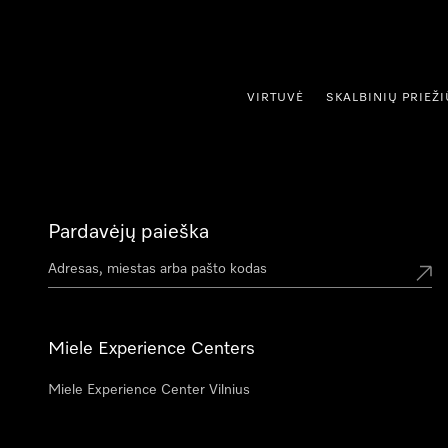
ti prie turinio
VIRTUVĖ
SKALBINIŲ PRIEŽ
Pardavėjų paieška
Miele Experience Centers
Miele Experience Center Vilnius