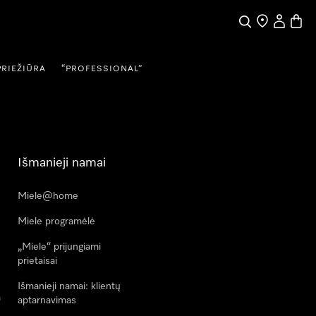
Paieška
Pardavėjų pai
Naudotojo
Prekių
PRIEŽIŪRA
“PROFESSIONAL”
Išmanieji namai
Miele@home
Miele programėlė
„Miele“ prijungiami
prietaisai
Išmanieji namai: klientų
a
aptarnavimas