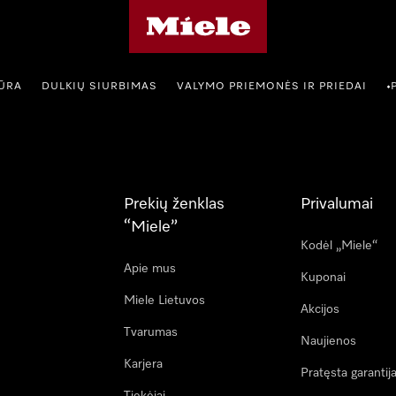
"Miele" pradžios tinklalapis
IŪRA
DULKIŲ SIURBIMAS
VALYMO PRIEMONĖS IR PRIEDAI
•
Prekių ženklas
Privalumai
“Miele”
Kodėl „Miele“
Apie mus
Kuponai
Miele Lietuvos
Akcijos
Tvarumas
Naujienos
Karjera
Pratęsta garantij