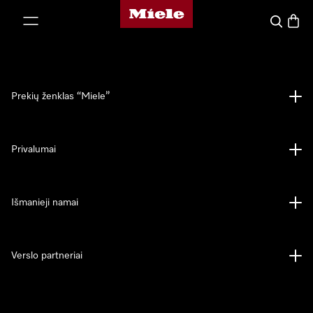
"Miele" pradžios tinklalapis
ti prie turinio
Paieška
Prekių
Prekių ženklas “Miele”
Privalumai
Išmanieji namai
Verslo partneriai