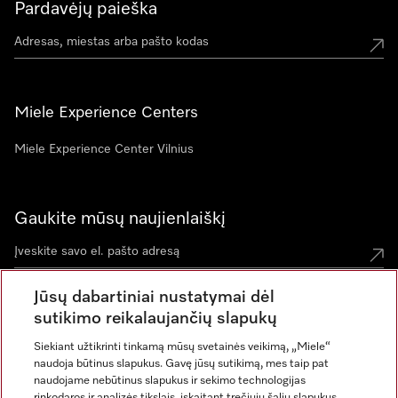
Pardavėjų paieška
Miele Experience Centers
Miele Experience Center Vilnius
Gaukite mūsų naujienlaiškį
Jūsų dabartiniai nustatymai dėl
sutikimo reikalaujančių slapukų
Siekiant užtikrinti tinkamą mūsų svetainės veikimą, „Miele“
naudoja būtinus slapukus. Gavę jūsų sutikimą, mes taip pat
naudojame nebūtinus slapukus ir sekimo technologijas
rinkodaros ir analizės tikslais, įskaitant trečiųjų šalių slapukus