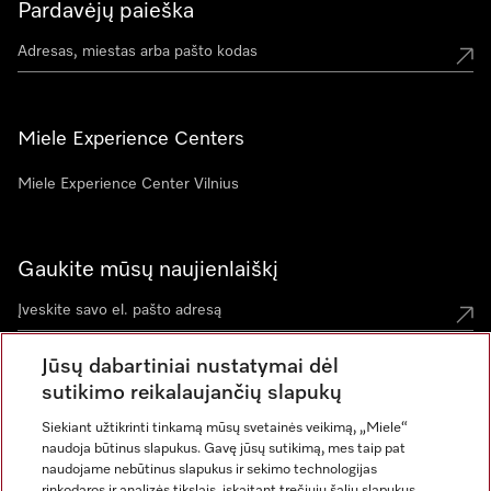
Pardavėjų paieška
Miele Experience Centers
Miele Experience Center Vilnius
Gaukite mūsų naujienlaiškį
Jūsų dabartiniai nustatymai dėl
sutikimo reikalaujančių slapukų
Siekiant užtikrinti tinkamą mūsų svetainės veikimą, „Miele“
naudoja būtinus slapukus. Gavę jūsų sutikimą, mes taip pat
naudojame nebūtinus slapukus ir sekimo technologijas
rinkodaros ir analizės tikslais, įskaitant trečiųjų šalių slapukus