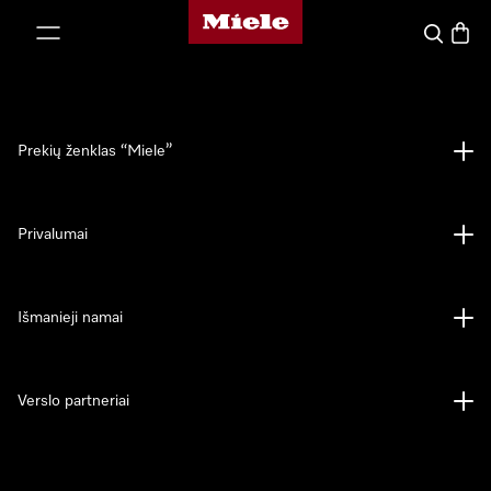
"Miele" pradžios tinklalapis
ti prie turinio
Paieška
Prekių
Prekių ženklas “Miele”
Privalumai
Išmanieji namai
Verslo partneriai