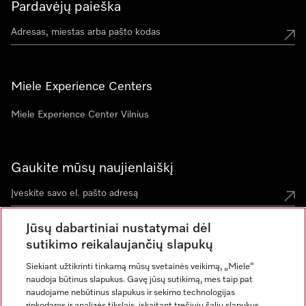
Pardavėjų paieška
Miele Experience Centers
Miele Experience Center Vilnius
Gaukite mūsų naujienlaiškį
Jūsų dabartiniai nustatymai dėl
sutikimo reikalaujančių slapukų
Siekiant užtikrinti tinkamą mūsų svetainės veikimą, „Miele“
naudoja būtinus slapukus. Gavę jūsų sutikimą, mes taip pat
naudojame nebūtinus slapukus ir sekimo technologijas
rinkodaros ir analizės tikslais, įskaitant trečiųjų šalių slapukus