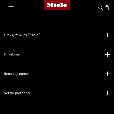
"Miele" pradžios tinklalapis
ti prie turinio
Paieška
Prekių
Prekių ženklas “Miele”
Privalumai
Išmanieji namai
Verslo partneriai