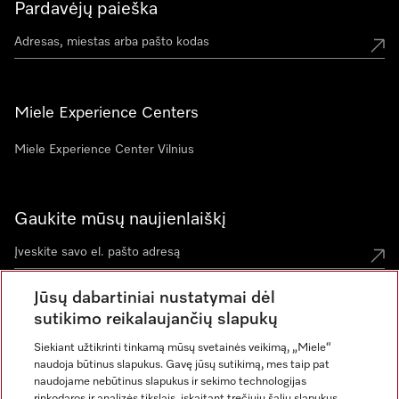
Pardavėjų paieška
Miele Experience Centers
Miele Experience Center Vilnius
Gaukite mūsų naujienlaiškį
Jūsų dabartiniai nustatymai dėl
sutikimo reikalaujančių slapukų
Siekiant užtikrinti tinkamą mūsų svetainės veikimą, „Miele“
naudoja būtinus slapukus. Gavę jūsų sutikimą, mes taip pat
naudojame nebūtinus slapukus ir sekimo technologijas
rinkodaros ir analizės tikslais, įskaitant trečiųjų šalių slapukus