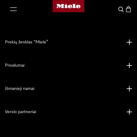
"Miele" pradžios tinklalapis
ti prie turinio
Paieška
Prekių
Prekių ženklas “Miele”
Privalumai
Išmanieji namai
Verslo partneriai