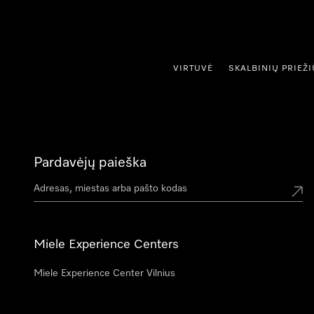
ti prie turinio
VIRTUVĖ
SKALBINIŲ PRIEŽ
Pardavėjų paieška
Miele Experience Centers
Miele Experience Center Vilnius