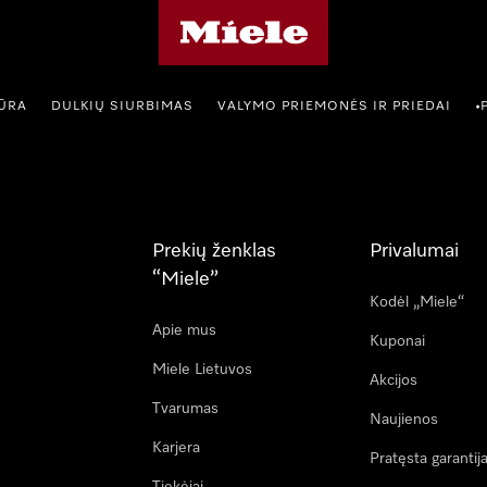
"Miele" pradžios tinklalapis
IŪRA
DULKIŲ SIURBIMAS
VALYMO PRIEMONĖS IR PRIEDAI
•
Prekių ženklas
Privalumai
“Miele”
Kodėl „Miele“
Apie mus
Kuponai
Miele Lietuvos
Akcijos
Tvarumas
Naujienos
Karjera
Pratęsta garantij