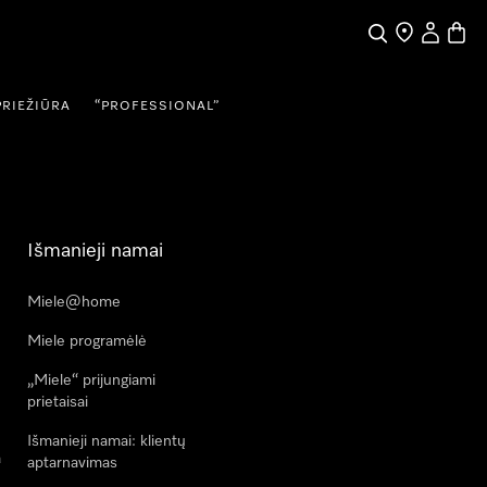
Paieška
Pardavėjų pai
Naudotojo
Prekių
PRIEŽIŪRA
“PROFESSIONAL”
Išmanieji namai
Miele@home
Miele programėlė
„Miele“ prijungiami
prietaisai
Išmanieji namai: klientų
a
aptarnavimas