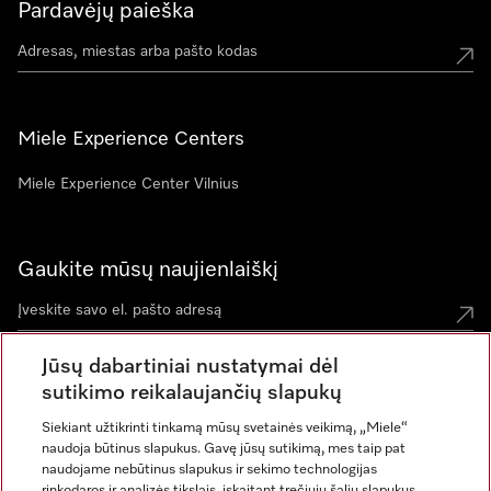
Pardavėjų paieška
Miele Experience Centers
Miele Experience Center Vilnius
Gaukite mūsų naujienlaiškį
Jūsų dabartiniai nustatymai dėl
sutikimo reikalaujančių slapukų
Siekiant užtikrinti tinkamą mūsų svetainės veikimą, „Miele“
naudoja būtinus slapukus. Gavę jūsų sutikimą, mes taip pat
naudojame nebūtinus slapukus ir sekimo technologijas
rinkodaros ir analizės tikslais, įskaitant trečiųjų šalių slapukus