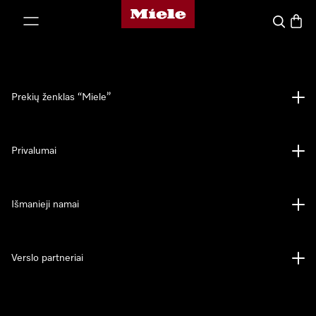
"Miele" pradžios tinklalapis
ti prie turinio
Paieška
Prekių
Prekių ženklas “Miele”
Privalumai
Išmanieji namai
Verslo partneriai