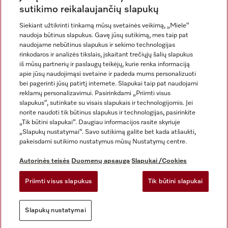
sutikimo reikalaujančių slapukų
Siekiant užtikrinti tinkamą mūsų svetainės veikimą, „Miele“
naudoja būtinus slapukus. Gavę jūsų sutikimą, mes taip pat
naudojame nebūtinus slapukus ir sekimo technologijas
rinkodaros ir analizės tikslais, įskaitant trečiųjų šalių slapukus
iš mūsų partnerių ir paslaugų teikėjų, kurie renka informaciją
apie jūsų naudojimąsi svetaine ir padeda mums personalizuoti
bei pagerinti jūsų patirtį internete. Slapukai taip pat naudojami
Rekvizitai
reklamų personalizavimui. Pasirinkdami „Priimti visus
slapukus“, sutinkate su visais slapukais ir technologijomis. Jei
Bendrosios sąlygos ir nuostatos
norite naudoti tik būtinus slapukus ir technologijas, pasirinkite
Duomenų apsauga
„Tik būtini slapukai“. Daugiau informacijos rasite skyriuje
Naudojimo sąlygos
„Slapukų nustatymai“. Savo sutikimą galite bet kada atšaukti,
pakeisdami sutikimo nustatymus mūsų Nustatymų centre.
Miele prieinamumo pareiškimas
Skaitmeninių paslaugų aktas
Autorinės teisės
Duomenų apsauga
Slapukai /Cookies
Atsisakymo forma
Priimti visus slapukus
Tik būtini slapukai
Slapukų nustatymai
Slapukų nustatymai