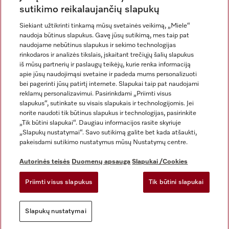
sutikimo reikalaujančių slapukų
Siekiant užtikrinti tinkamą mūsų svetainės veikimą, „Miele“
naudoja būtinus slapukus. Gavę jūsų sutikimą, mes taip pat
naudojame nebūtinus slapukus ir sekimo technologijas
rinkodaros ir analizės tikslais, įskaitant trečiųjų šalių slapukus
iš mūsų partnerių ir paslaugų teikėjų, kurie renka informaciją
apie jūsų naudojimąsi svetaine ir padeda mums personalizuoti
bei pagerinti jūsų patirtį internete. Slapukai taip pat naudojami
Rekvizitai
reklamų personalizavimui. Pasirinkdami „Priimti visus
slapukus“, sutinkate su visais slapukais ir technologijomis. Jei
Bendrosios sąlygos ir nuostatos
norite naudoti tik būtinus slapukus ir technologijas, pasirinkite
Duomenų apsauga
„Tik būtini slapukai“. Daugiau informacijos rasite skyriuje
Naudojimo sąlygos
„Slapukų nustatymai“. Savo sutikimą galite bet kada atšaukti,
pakeisdami sutikimo nustatymus mūsų Nustatymų centre.
Miele prieinamumo pareiškimas
Skaitmeninių paslaugų aktas
Autorinės teisės
Duomenų apsauga
Slapukai /Cookies
Atsisakymo forma
Priimti visus slapukus
Tik būtini slapukai
Slapukų nustatymai
Slapukų nustatymai