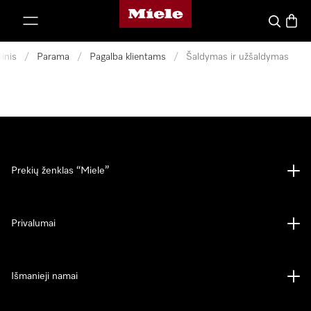
"Miele" pradžios tinklalapis
ti prie turinio
Paieška
Prekių
inis
/
Parama
/
Pagalba klientams
/
Šaldymas ir užšaldymas
Prekių ženklas “Miele”
Privalumai
Išmanieji namai