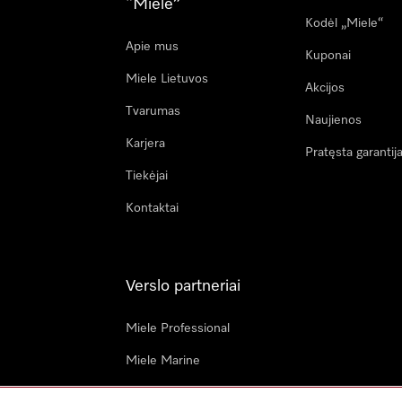
“Miele”
Kodėl „Miele“
Apie mus
Kuponai
Miele Lietuvos
Akcijos
Tvarumas
Naujienos
Karjera
Pratęsta garantij
Tiekėjai
Kontaktai
Verslo partneriai
Miele Professional
Miele Marine
Architektai & dizaineriai