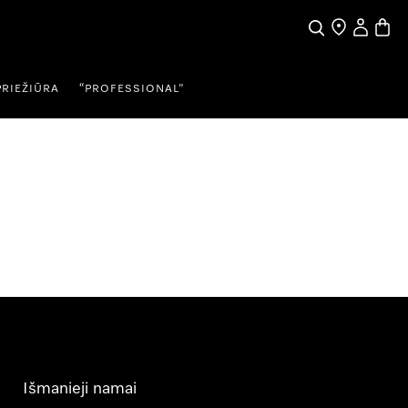
Paieška
Pardavėjų pai
Naudotojo
Prekių
PRIEŽIŪRA
“PROFESSIONAL”
Išmanieji namai