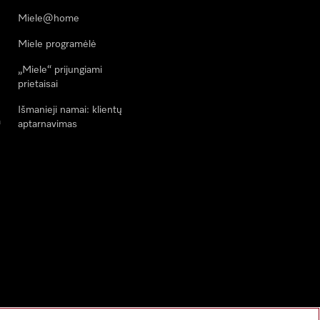
Miele@home
Miele programėlė
„Miele“ prijungiami
prietaisai
Išmanieji namai: klientų
a
aptarnavimas