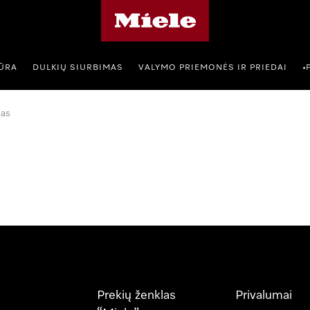
"Miele" pradžios tinklalapis
IŪRA
DULKIŲ SIURBIMAS
VALYMO PRIEMONĖS IR PRIEDAI
•
mas
Prekių ženklas
Privalumai