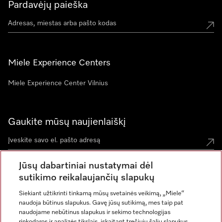
Pardavėjų paieška
Miele Experience Centers
Miele Experience Center Vilnius
Gaukite mūsų naujienlaiškį
Jūsų dabartiniai nustatymai dėl
sutikimo reikalaujančių slapukų
Siekiant užtikrinti tinkamą mūsų svetainės veikimą, „Miele“
naudoja būtinus slapukus. Gavę jūsų sutikimą, mes taip pat
naudojame nebūtinus slapukus ir sekimo technologijas
rinkodaros ir analizės tikslais, įskaitant trečiųjų šalių slapukus