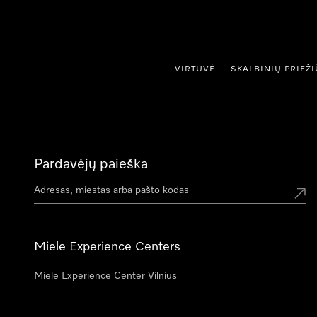
ti prie turinio
VIRTUVĖ
SKALBINIŲ PRIEŽ
Pardavėjų paieška
Miele Experience Centers
Miele Experience Center Vilnius