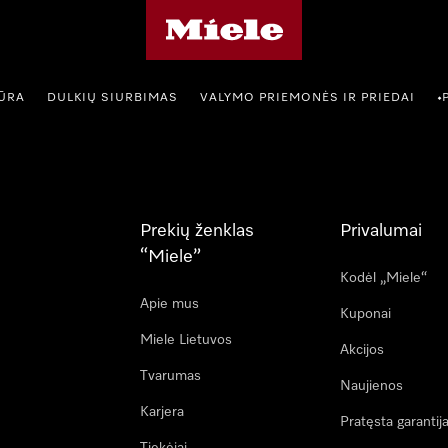
"Miele" pradžios tinklalapis
IŪRA
DULKIŲ SIURBIMAS
VALYMO PRIEMONĖS IR PRIEDAI
•
Prekių ženklas
Privalumai
“Miele”
Kodėl „Miele“
Apie mus
Kuponai
Miele Lietuvos
Akcijos
Tvarumas
Naujienos
Karjera
Pratęsta garantij