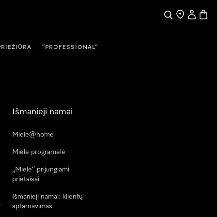
Paieška
Pardavėjų pai
Naudotojo
Prekių
PRIEŽIŪRA
“PROFESSIONAL”
Išmanieji namai
Miele@home
Miele programėlė
„Miele“ prijungiami
prietaisai
Išmanieji namai: klientų
a
aptarnavimas