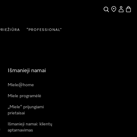
Paieška
Pardavėjų pai
Naudotojo
Prekių
PRIEŽIŪRA
“PROFESSIONAL”
Išmanieji namai
Miele@home
Miele programėlė
„Miele“ prijungiami
prietaisai
Išmanieji namai: klientų
a
aptarnavimas