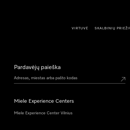
ti prie turinio
VIRTUVĖ
SKALBINIŲ PRIEŽ
Pardavėjų paieška
Miele Experience Centers
Miele Experience Center Vilnius