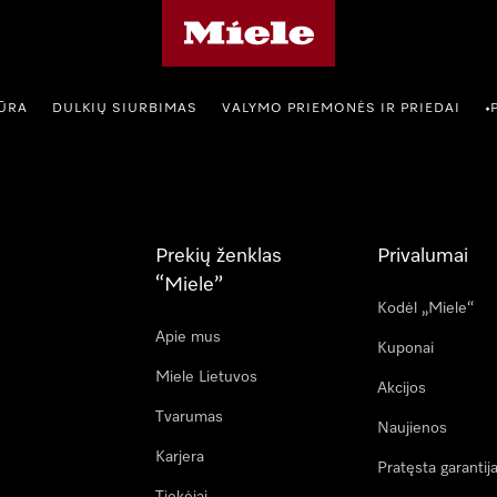
"Miele" pradžios tinklalapis
IŪRA
DULKIŲ SIURBIMAS
VALYMO PRIEMONĖS IR PRIEDAI
•
Prekių ženklas
Privalumai
“Miele”
Kodėl „Miele“
Apie mus
Kuponai
Miele Lietuvos
Akcijos
Tvarumas
Naujienos
Karjera
Pratęsta garantij