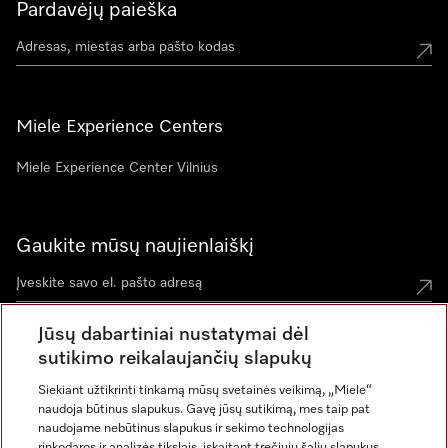
Pardavėjų paieška
Miele Experience Centers
Miele Experience Center Vilnius
Gaukite mūsų naujienlaiškį
Jūsų dabartiniai nustatymai dėl
sutikimo reikalaujančių slapukų
Siekiant užtikrinti tinkamą mūsų svetainės veikimą, „Miele“
naudoja būtinus slapukus. Gavę jūsų sutikimą, mes taip pat
naudojame nebūtinus slapukus ir sekimo technologijas
rinkodaros ir analizės tikslais, įskaitant trečiųjų šalių slapukus