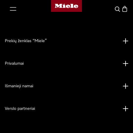
"Miele" pradžios tinklalapis
ti prie turinio
Paieška
Prekių
Prekių ženklas “Miele”
Privalumai
Išmanieji namai
Verslo partneriai