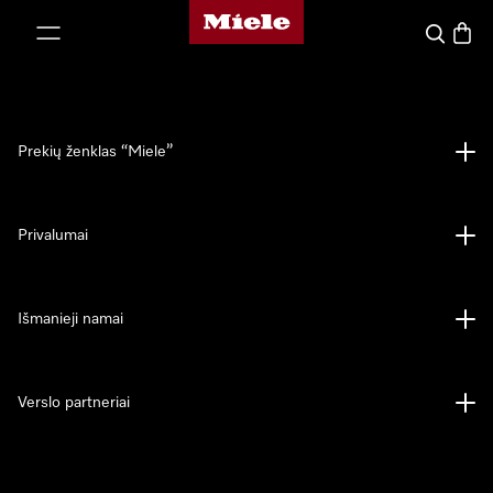
"Miele" pradžios tinklalapis
ti prie turinio
Paieška
Prekių
Prekių ženklas “Miele”
Privalumai
Išmanieji namai
Verslo partneriai