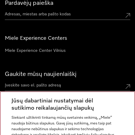
Pardavėjų paieška
Miele Experience Centers
Miele Experience Center Vilnius
Gaukite mūsų naujienlaiškį
Jūsų dabartiniai nustatymai dėl
sutikimo reikalaujančių slapukų
Siekiant užtikrinti tinkamą mūsų svetainės veikimą, „Miele“
naudoja būtinus slapukus. Gavę jūsų sutikimą, mes taip pat
naudojame nebūtinus slapukus ir sekimo technologijas
rinkodaros ir analizės tikslais, įskaitant trečiųjų šalių slapukus