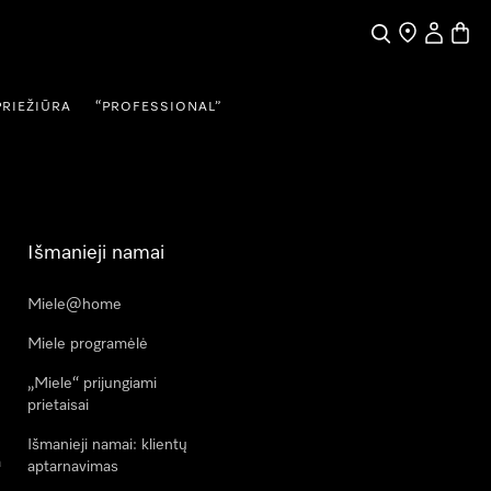
Paieška
Pardavėjų pai
Naudotojo
Prekių
PRIEŽIŪRA
“PROFESSIONAL”
Išmanieji namai
Miele@home
Miele programėlė
„Miele“ prijungiami
prietaisai
Išmanieji namai: klientų
a
aptarnavimas