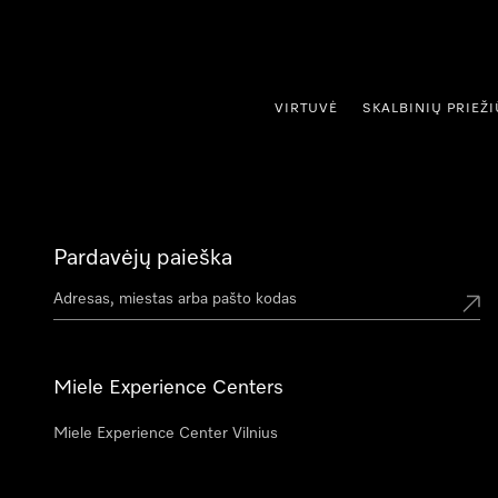
ti prie turinio
VIRTUVĖ
SKALBINIŲ PRIEŽ
Pardavėjų paieška
Miele Experience Centers
Miele Experience Center Vilnius