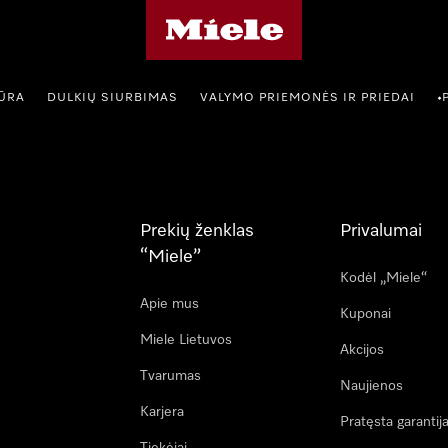
"Miele" pradžios tinklalapis
IŪRA
DULKIŲ SIURBIMAS
VALYMO PRIEMONĖS IR PRIEDAI
•
Prekių ženklas
Privalumai
“Miele”
Kodėl „Miele“
Apie mus
Kuponai
Miele Lietuvos
Akcijos
Tvarumas
Naujienos
Karjera
Pratęsta garantij