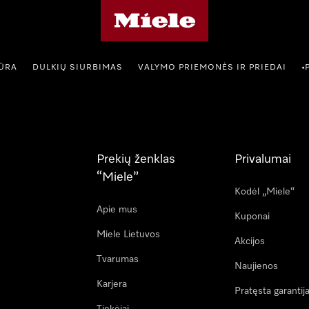
"Miele" pradžios tinklalapis
IŪRA
DULKIŲ SIURBIMAS
VALYMO PRIEMONĖS IR PRIEDAI
•
Prekių ženklas
Privalumai
“Miele”
Kodėl „Miele“
Apie mus
Kuponai
Miele Lietuvos
Akcijos
Tvarumas
Naujienos
Karjera
Pratęsta garantij