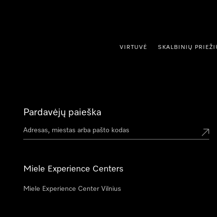
ti prie turinio
VIRTUVĖ
SKALBINIŲ PRIEŽ
Pardavėjų paieška
Miele Experience Centers
Miele Experience Center Vilnius