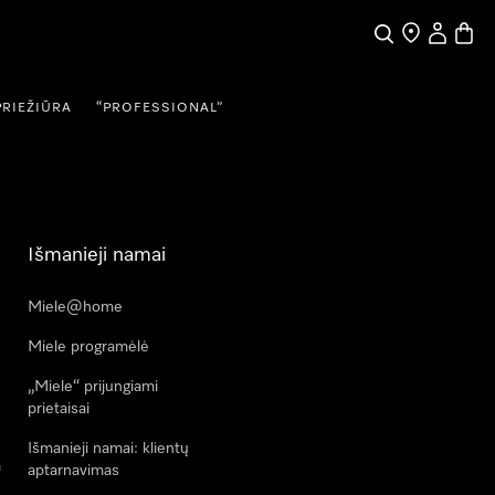
Paieška
Pardavėjų pai
Naudotojo
Prekių
PRIEŽIŪRA
“PROFESSIONAL”
Išmanieji namai
Miele@home
Miele programėlė
„Miele“ prijungiami
prietaisai
Išmanieji namai: klientų
a
aptarnavimas