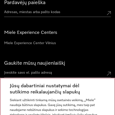
Pardavėjų paieška
Miele Experience Centers
Miele Experience Center Vilnius
Gaukite mūsų naujienlaiškį
Jūsų dabartiniai nustatymai dėl
sutikimo reikalaujančių slapukų
Siekiant užtikrinti tinkamą mūsų svetainės veikimą, „Miele“
naudoja būtinus slapukus. Gavę jūsų sutikimą, mes taip pat
naudojame nebūtinus slapukus ir sekimo technologijas
rinkodaros ir analizės tikslais, įskaitant trečiųjų šalių slapukus