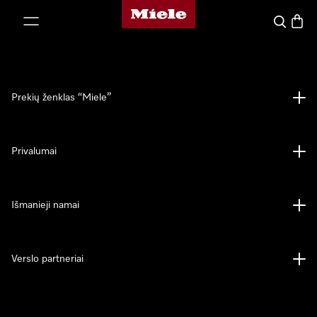
"Miele" pradžios tinklalapis
ti prie turinio
Paieška
Prekių
Prekių ženklas “Miele”
Privalumai
Išmanieji namai
Verslo partneriai