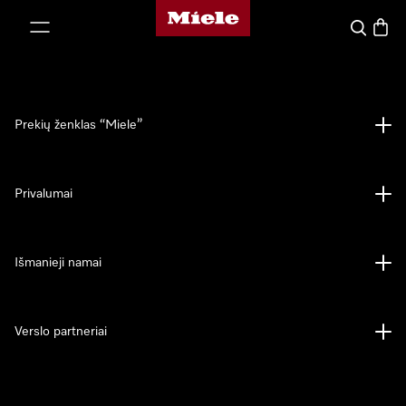
"Miele" pradžios tinklalapis
ti prie turinio
Paieška
Prekių
Prekių ženklas “Miele”
Privalumai
Išmanieji namai
Verslo partneriai