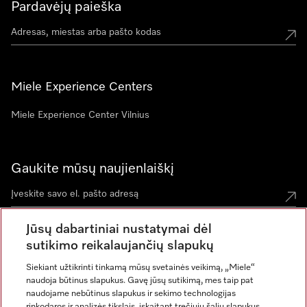
Pardavėjų paieška
Miele Experience Centers
Miele Experience Center Vilnius
Gaukite mūsų naujienlaiškį
Jūsų dabartiniai nustatymai dėl
sutikimo reikalaujančių slapukų
Siekiant užtikrinti tinkamą mūsų svetainės veikimą, „Miele“
naudoja būtinus slapukus. Gavę jūsų sutikimą, mes taip pat
naudojame nebūtinus slapukus ir sekimo technologijas
rinkodaros ir analizės tikslais, įskaitant trečiųjų šalių slapukus