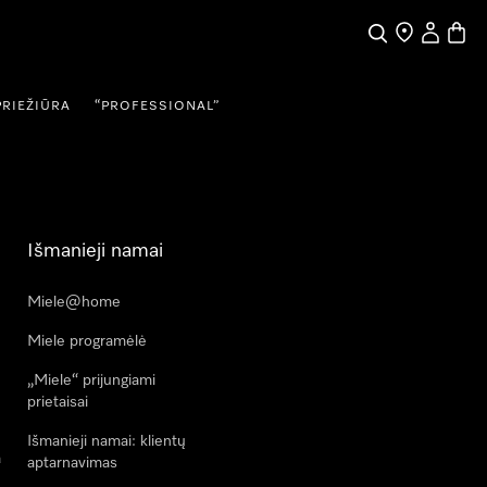
Paieška
Pardavėjų pai
Naudotojo
Prekių
PRIEŽIŪRA
“PROFESSIONAL”
Išmanieji namai
Miele@home
Miele programėlė
„Miele“ prijungiami
prietaisai
Išmanieji namai: klientų
a
aptarnavimas