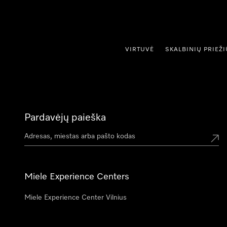
ti prie turinio
VIRTUVĖ
SKALBINIŲ PRIEŽ
Pardavėjų paieška
Miele Experience Centers
Miele Experience Center Vilnius