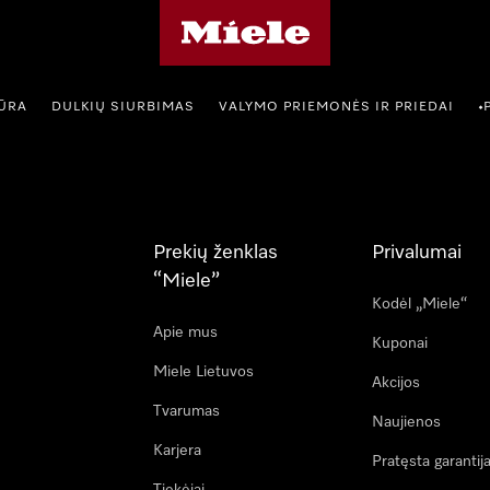
"Miele" pradžios tinklalapis
IŪRA
DULKIŲ SIURBIMAS
VALYMO PRIEMONĖS IR PRIEDAI
•
Prekių ženklas
Privalumai
“Miele”
Kodėl „Miele“
Apie mus
Kuponai
Miele Lietuvos
Akcijos
Tvarumas
Naujienos
Karjera
Pratęsta garantij