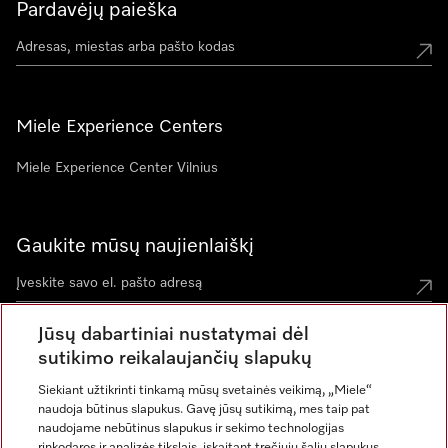
Pardavėjų paieška
Miele Experience Centers
Miele Experience Center Vilnius
Gaukite mūsų naujienlaiškį
Jūsų dabartiniai nustatymai dėl
sutikimo reikalaujančių slapukų
Siekiant užtikrinti tinkamą mūsų svetainės veikimą, „Miele“
naudoja būtinus slapukus. Gavę jūsų sutikimą, mes taip pat
naudojame nebūtinus slapukus ir sekimo technologijas
rinkodaros ir analizės tikslais, įskaitant trečiųjų šalių slapukus