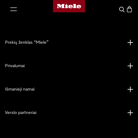
"Miele" pradžios tinklalapis
ti prie turinio
Paieška
Prekių
Prekių ženklas “Miele”
Privalumai
Išmanieji namai
Verslo partneriai