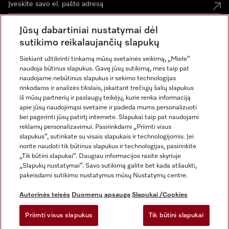
Jūsų dabartiniai nustatymai dėl
sutikimo reikalaujančių slapukų
Siekiant užtikrinti tinkamą mūsų svetainės veikimą, „Miele“
naudoja būtinus slapukus. Gavę jūsų sutikimą, mes taip pat
naudojame nebūtinus slapukus ir sekimo technologijas
rinkodaros ir analizės tikslais, įskaitant trečiųjų šalių slapukus
iš mūsų partnerių ir paslaugų teikėjų, kurie renka informaciją
apie jūsų naudojimąsi svetaine ir padeda mums personalizuoti
bei pagerinti jūsų patirtį internete. Slapukai taip pat naudojami
Rekvizitai
reklamų personalizavimui. Pasirinkdami „Priimti visus
slapukus“, sutinkate su visais slapukais ir technologijomis. Jei
Bendrosios sąlygos ir nuostatos
norite naudoti tik būtinus slapukus ir technologijas, pasirinkite
Duomenų apsauga
„Tik būtini slapukai“. Daugiau informacijos rasite skyriuje
Naudojimo sąlygos
„Slapukų nustatymai“. Savo sutikimą galite bet kada atšaukti,
pakeisdami sutikimo nustatymus mūsų Nustatymų centre.
Miele prieinamumo pareiškimas
Skaitmeninių paslaugų aktas
Autorinės teisės
Duomenų apsauga
Slapukai /Cookies
Atsisakymo forma
Priimti visus slapukus
Tik būtini slapukai
Slapukų nustatymai