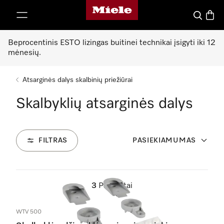
"Miele" pradžios tinklalapis
ti prie turinio
Paieška
Prekių
Beprocentinis ESTO lizingas buitinei technikai įsigyti iki 12
mėnesių.
Atsarginės dalys skalbinių priežiūrai
Skalbyklių atsarginės dalys
FILTRAS
PASIEKIAMUMAS
3
Produktai
WTV 500