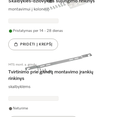
Skalbyklės-džiovyklės sujungimo rinkinys
montavimui į kolonėlę.
Pristatymas per 14 - 28 dienas
PRIDĖTI Į KREPŠĮ
MTS mont. a. grindų
Tvirtinimo prie grindų montavimo įrankių
rinkinys
skalbyklėms
Neturime