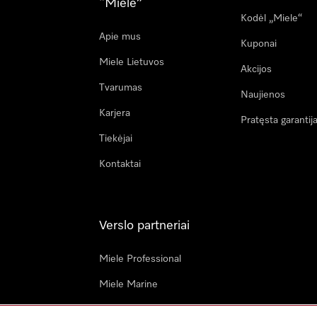
“Miele”
Kodėl „Miele“
Apie mus
Kuponai
Miele Lietuvos
Akcijos
Tvarumas
Naujienos
Karjera
Pratęsta garantij
Tiekėjai
Kontaktai
Verslo partneriai
Miele Professional
Miele Marine
Architektai & dizaineriai