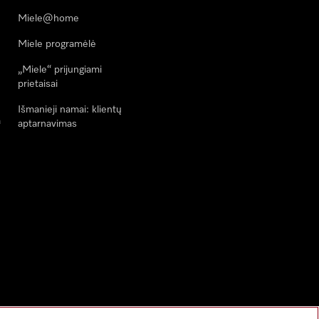
Miele@home
Miele programėlė
„Miele“ prijungiami
prietaisai
Išmanieji namai: klientų
a
aptarnavimas