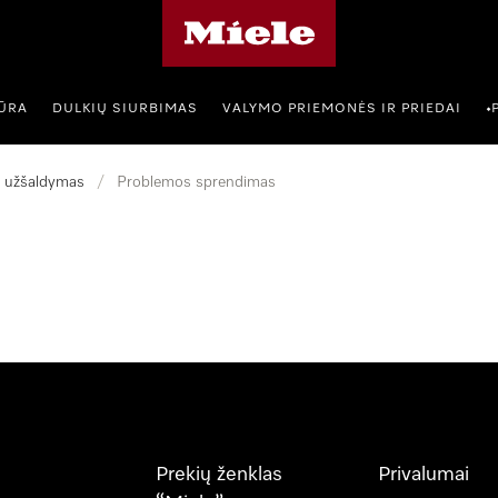
"Miele" pradžios tinklalapis
IŪRA
DULKIŲ SIURBIMAS
VALYMO PRIEMONĖS IR PRIEDAI
•
r užšaldymas
/
Problemos sprendimas
Prekių ženklas
Privalumai