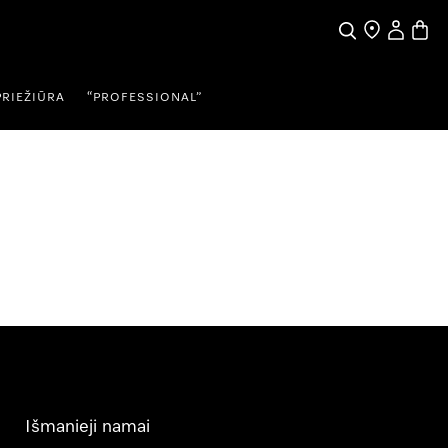
Paieška
Pardavėjų pai
Naudotojo
Prekių
PRIEŽIŪRA
“PROFESSIONAL”
Išmanieji namai