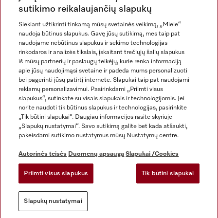
sutikimo reikalaujančių slapukų
Siekiant užtikrinti tinkamą mūsų svetainės veikimą, „Miele“
naudoja būtinus slapukus. Gavę jūsų sutikimą, mes taip pat
naudojame nebūtinus slapukus ir sekimo technologijas
rinkodaros ir analizės tikslais, įskaitant trečiųjų šalių slapukus
iš mūsų partnerių ir paslaugų teikėjų, kurie renka informaciją
apie jūsų naudojimąsi svetaine ir padeda mums personalizuoti
bei pagerinti jūsų patirtį internete. Slapukai taip pat naudojami
Rekvizitai
reklamų personalizavimui. Pasirinkdami „Priimti visus
slapukus“, sutinkate su visais slapukais ir technologijomis. Jei
Bendrosios sąlygos ir nuostatos
norite naudoti tik būtinus slapukus ir technologijas, pasirinkite
Duomenų apsauga
„Tik būtini slapukai“. Daugiau informacijos rasite skyriuje
Naudojimo sąlygos
„Slapukų nustatymai“. Savo sutikimą galite bet kada atšaukti,
pakeisdami sutikimo nustatymus mūsų Nustatymų centre.
Miele prieinamumo pareiškimas
Skaitmeninių paslaugų aktas
Autorinės teisės
Duomenų apsauga
Slapukai /Cookies
Atsisakymo forma
Priimti visus slapukus
Tik būtini slapukai
Slapukų nustatymai
Slapukų nustatymai