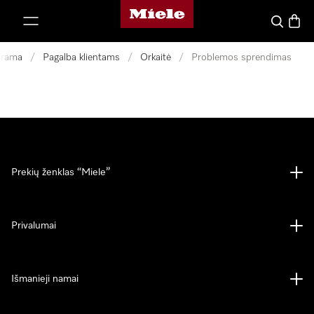
"Miele" pradžios tinklalapis
ti prie turinio
Paieška
Prekių
arama
/
Pagalba klientams
/
Orkaitė
/
Problemos sprendimas
Prekių ženklas “Miele”
Privalumai
Išmanieji namai