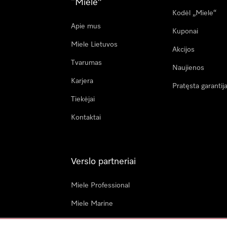
“Miele”
Kodėl „Miele“
Apie mus
Kuponai
Miele Lietuvos
Akcijos
Tvarumas
Naujienos
Karjera
Pratęsta garantij
Tiekėjai
Kontaktai
Verslo partneriai
Miele Professional
Miele Marine
Architektai & dizaineriai