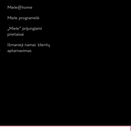
Miele@home
Miele programėlė
„Miele“ prijungiami
prietaisai
Išmanieji namai: klientų
a
aptarnavimas