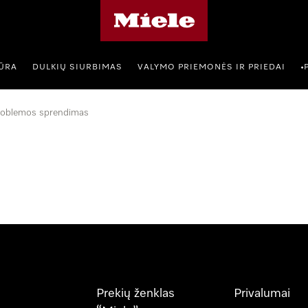
"Miele" pradžios tinklalapis
IŪRA
DULKIŲ SIURBIMAS
VALYMO PRIEMONĖS IR PRIEDAI
•
roblemos sprendimas
Prekių ženklas
Privalumai