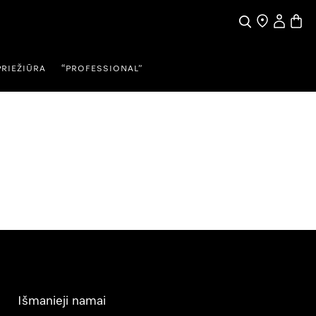
Paieška
Pardavėjų pai
Naudotojo
Prekių
PRIEŽIŪRA
“PROFESSIONAL”
Išmanieji namai