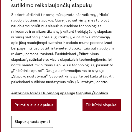
sutikimo reikalaujančių slapukų
Siekiant užtikrinti tinkamą mūsų svetainės veikimą, „Miele“
naudoja būtinus slapukus. Gavę jūsų sutikimą, mes taip pat
naudojame nebūtinus slapukus ir sekimo technologijas
rinkodaros ir analizės tikslais, įskaitant trečiųjų šalių slapukus
iš mūsų partnerių ir paslaugų teikėjų, kurie renka informaciją
apie jūsų naudojimąsi svetaine ir padeda mums personalizuoti
bei pagerinti jūsų patirtį internete. Slapukai taip pat naudojami
Rekvizitai
reklamų personalizavimui. Pasirinkdami „Priimti visus
slapukus“, sutinkate su visais slapukais ir technologijomis. Jei
Bendrosios sąlygos ir nuostatos
norite naudoti tik būtinus slapukus ir technologijas, pasirinkite
Duomenų apsauga
„Tik būtini slapukai“. Daugiau informacijos rasite skyriuje
Naudojimo sąlygos
„Slapukų nustatymai“. Savo sutikimą galite bet kada atšaukti,
pakeisdami sutikimo nustatymus mūsų Nustatymų centre.
Miele prieinamumo pareiškimas
Skaitmeninių paslaugų aktas
Autorinės teisės
Duomenų apsauga
Slapukai /Cookies
Atsisakymo forma
Priimti visus slapukus
Tik būtini slapukai
Slapukų nustatymai
Slapukų nustatymai