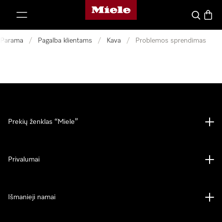
"Miele" pradžios tinklalapis
ti prie turinio
Paieška
Prekių
Parama
/
Pagalba klientams
/
Kava
/
Problemos sprendimas
Prekių ženklas “Miele”
Privalumai
Išmanieji namai