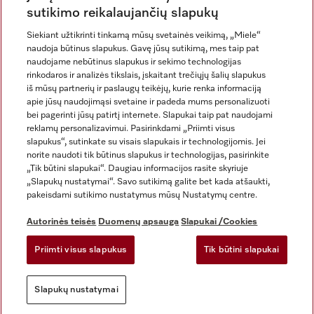
sutikimo reikalaujančių slapukų
Siekiant užtikrinti tinkamą mūsų svetainės veikimą, „Miele“
naudoja būtinus slapukus. Gavę jūsų sutikimą, mes taip pat
naudojame nebūtinus slapukus ir sekimo technologijas
rinkodaros ir analizės tikslais, įskaitant trečiųjų šalių slapukus
iš mūsų partnerių ir paslaugų teikėjų, kurie renka informaciją
apie jūsų naudojimąsi svetaine ir padeda mums personalizuoti
bei pagerinti jūsų patirtį internete. Slapukai taip pat naudojami
Rekvizitai
reklamų personalizavimui. Pasirinkdami „Priimti visus
slapukus“, sutinkate su visais slapukais ir technologijomis. Jei
Bendrosios sąlygos ir nuostatos
norite naudoti tik būtinus slapukus ir technologijas, pasirinkite
Duomenų apsauga
„Tik būtini slapukai“. Daugiau informacijos rasite skyriuje
Naudojimo sąlygos
„Slapukų nustatymai“. Savo sutikimą galite bet kada atšaukti,
pakeisdami sutikimo nustatymus mūsų Nustatymų centre.
Miele prieinamumo pareiškimas
Skaitmeninių paslaugų aktas
Autorinės teisės
Duomenų apsauga
Slapukai /Cookies
Atsisakymo forma
Priimti visus slapukus
Tik būtini slapukai
Slapukų nustatymai
Slapukų nustatymai