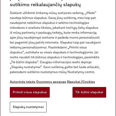
sutikimo reikalaujančių slapukų
Siekiant užtikrinti tinkamą mūsų svetainės veikimą, „Miele“
naudoja būtinus slapukus. Gavę jūsų sutikimą, mes taip pat
naudojame nebūtinus slapukus ir sekimo technologijas
rinkodaros ir analizės tikslais, įskaitant trečiųjų šalių slapukus
iš mūsų partnerių ir paslaugų teikėjų, kurie renka informaciją
apie jūsų naudojimąsi svetaine ir padeda mums personalizuoti
bei pagerinti jūsų patirtį internete. Slapukai taip pat naudojami
Rekvizitai
reklamų personalizavimui. Pasirinkdami „Priimti visus
slapukus“, sutinkate su visais slapukais ir technologijomis. Jei
Bendrosios sąlygos ir nuostatos
norite naudoti tik būtinus slapukus ir technologijas, pasirinkite
Duomenų apsauga
„Tik būtini slapukai“. Daugiau informacijos rasite skyriuje
Naudojimo sąlygos
„Slapukų nustatymai“. Savo sutikimą galite bet kada atšaukti,
pakeisdami sutikimo nustatymus mūsų Nustatymų centre.
Miele prieinamumo pareiškimas
Skaitmeninių paslaugų aktas
Autorinės teisės
Duomenų apsauga
Slapukai /Cookies
Atsisakymo forma
Priimti visus slapukus
Tik būtini slapukai
Slapukų nustatymai
Slapukų nustatymai