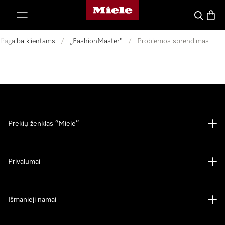
"Miele" pradžios tinklalapis
ti prie turinio
Paieška
Prekių
Pagalba klientams
/
„FashionMaster“
/
Problemos sprendimas
Prekių ženklas “Miele”
Privalumai
Išmanieji namai