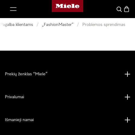
"Miele" pradžios tinklalapis
ti prie turinio
Paieška
Prekių
Pagalba klientams
/
„FashionMaster“
/
Problemos sprendimas
Prekių ženklas “Miele”
Privalumai
Išmanieji namai