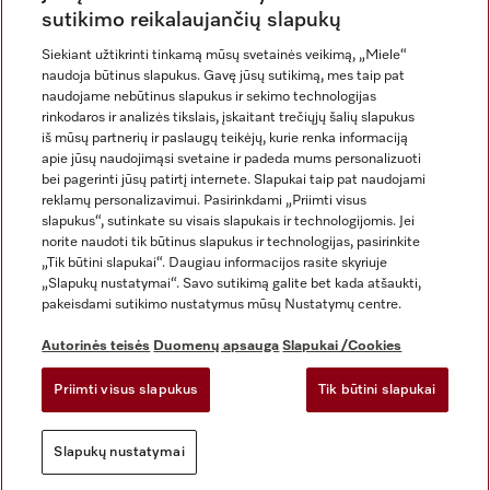
sutikimo reikalaujančių slapukų
Siekiant užtikrinti tinkamą mūsų svetainės veikimą, „Miele“
naudoja būtinus slapukus. Gavę jūsų sutikimą, mes taip pat
naudojame nebūtinus slapukus ir sekimo technologijas
rinkodaros ir analizės tikslais, įskaitant trečiųjų šalių slapukus
iš mūsų partnerių ir paslaugų teikėjų, kurie renka informaciją
apie jūsų naudojimąsi svetaine ir padeda mums personalizuoti
bei pagerinti jūsų patirtį internete. Slapukai taip pat naudojami
Rekvizitai
reklamų personalizavimui. Pasirinkdami „Priimti visus
slapukus“, sutinkate su visais slapukais ir technologijomis. Jei
Bendrosios sąlygos ir nuostatos
norite naudoti tik būtinus slapukus ir technologijas, pasirinkite
Duomenų apsauga
„Tik būtini slapukai“. Daugiau informacijos rasite skyriuje
Naudojimo sąlygos
„Slapukų nustatymai“. Savo sutikimą galite bet kada atšaukti,
pakeisdami sutikimo nustatymus mūsų Nustatymų centre.
Miele prieinamumo pareiškimas
Skaitmeninių paslaugų aktas
Autorinės teisės
Duomenų apsauga
Slapukai /Cookies
Atsisakymo forma
Priimti visus slapukus
Tik būtini slapukai
Slapukų nustatymai
Slapukų nustatymai