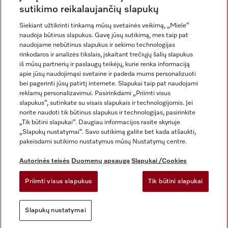
sutikimo reikalaujančių slapukų
Siekiant užtikrinti tinkamą mūsų svetainės veikimą, „Miele“
naudoja būtinus slapukus. Gavę jūsų sutikimą, mes taip pat
naudojame nebūtinus slapukus ir sekimo technologijas
rinkodaros ir analizės tikslais, įskaitant trečiųjų šalių slapukus
iš mūsų partnerių ir paslaugų teikėjų, kurie renka informaciją
apie jūsų naudojimąsi svetaine ir padeda mums personalizuoti
bei pagerinti jūsų patirtį internete. Slapukai taip pat naudojami
Rekvizitai
reklamų personalizavimui. Pasirinkdami „Priimti visus
slapukus“, sutinkate su visais slapukais ir technologijomis. Jei
Bendrosios sąlygos ir nuostatos
norite naudoti tik būtinus slapukus ir technologijas, pasirinkite
Duomenų apsauga
„Tik būtini slapukai“. Daugiau informacijos rasite skyriuje
Naudojimo sąlygos
„Slapukų nustatymai“. Savo sutikimą galite bet kada atšaukti,
pakeisdami sutikimo nustatymus mūsų Nustatymų centre.
Miele prieinamumo pareiškimas
Skaitmeninių paslaugų aktas
Autorinės teisės
Duomenų apsauga
Slapukai /Cookies
Atsisakymo forma
Priimti visus slapukus
Tik būtini slapukai
Slapukų nustatymai
Slapukų nustatymai