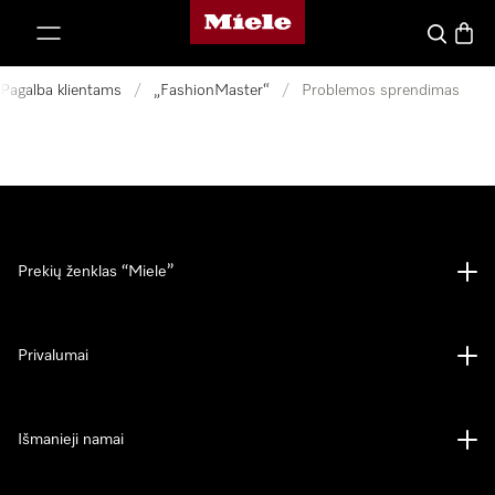
"Miele" pradžios tinklalapis
ti prie turinio
Paieška
Prekių
Pagalba klientams
/
„FashionMaster“
/
Problemos sprendimas
Prekių ženklas “Miele”
Privalumai
Išmanieji namai