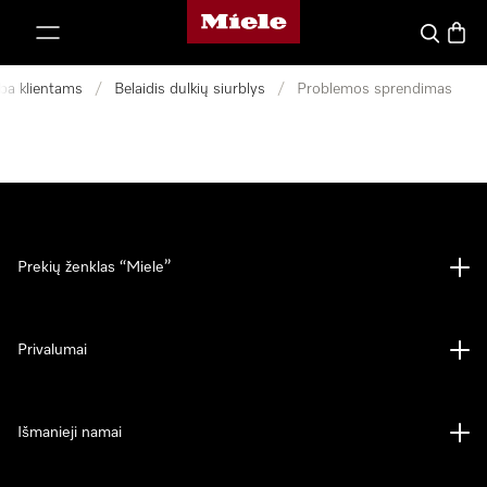
"Miele" pradžios tinklalapis
ti prie turinio
Paieška
Prekių
ba klientams
/
Belaidis dulkių siurblys
/
Problemos sprendimas
Prekių ženklas “Miele”
Privalumai
Išmanieji namai