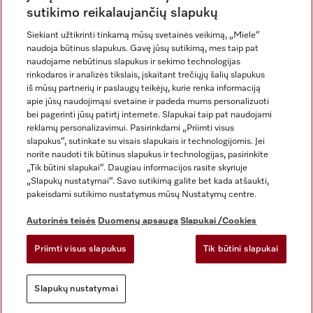
sutikimo reikalaujančių slapukų
Siekiant užtikrinti tinkamą mūsų svetainės veikimą, „Miele“
naudoja būtinus slapukus. Gavę jūsų sutikimą, mes taip pat
naudojame nebūtinus slapukus ir sekimo technologijas
rinkodaros ir analizės tikslais, įskaitant trečiųjų šalių slapukus
iš mūsų partnerių ir paslaugų teikėjų, kurie renka informaciją
apie jūsų naudojimąsi svetaine ir padeda mums personalizuoti
bei pagerinti jūsų patirtį internete. Slapukai taip pat naudojami
Rekvizitai
reklamų personalizavimui. Pasirinkdami „Priimti visus
slapukus“, sutinkate su visais slapukais ir technologijomis. Jei
Bendrosios sąlygos ir nuostatos
norite naudoti tik būtinus slapukus ir technologijas, pasirinkite
Duomenų apsauga
„Tik būtini slapukai“. Daugiau informacijos rasite skyriuje
Naudojimo sąlygos
„Slapukų nustatymai“. Savo sutikimą galite bet kada atšaukti,
pakeisdami sutikimo nustatymus mūsų Nustatymų centre.
Miele prieinamumo pareiškimas
Skaitmeninių paslaugų aktas
Autorinės teisės
Duomenų apsauga
Slapukai /Cookies
Atsisakymo forma
Priimti visus slapukus
Tik būtini slapukai
Slapukų nustatymai
Slapukų nustatymai