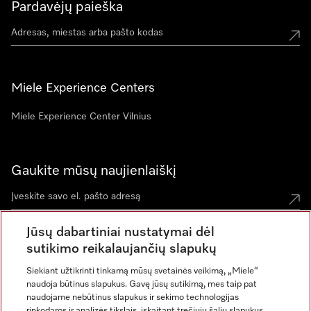
Pardavėjų paieška
Miele Experience Centers
Miele Experience Center Vilnius
Gaukite mūsų naujienlaiškį
Jūsų dabartiniai nustatymai dėl
sutikimo reikalaujančių slapukų
Siekiant užtikrinti tinkamą mūsų svetainės veikimą, „Miele“
naudoja būtinus slapukus. Gavę jūsų sutikimą, mes taip pat
naudojame nebūtinus slapukus ir sekimo technologijas
rinkodaros ir analizės tikslais, įskaitant trečiųjų šalių slapukus