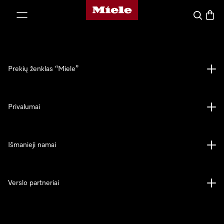
"Miele" pradžios tinklalapis
ti prie turinio
Paieška
Prekių
Prekių ženklas “Miele”
Privalumai
Išmanieji namai
Verslo partneriai