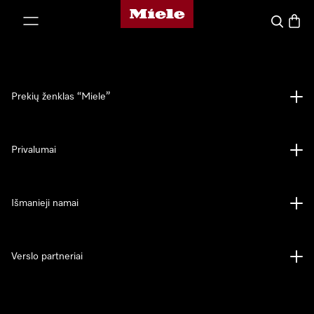
"Miele" pradžios tinklalapis
ti prie turinio
Paieška
Prekių
Prekių ženklas “Miele”
Privalumai
Išmanieji namai
Verslo partneriai