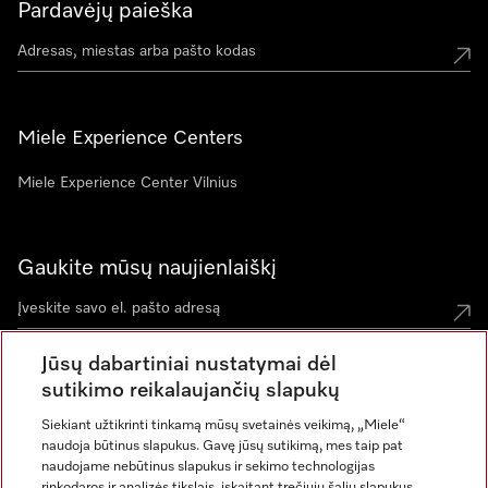
Pardavėjų paieška
Miele Experience Centers
Miele Experience Center Vilnius
Gaukite mūsų naujienlaiškį
Jūsų dabartiniai nustatymai dėl
sutikimo reikalaujančių slapukų
Siekiant užtikrinti tinkamą mūsų svetainės veikimą, „Miele“
naudoja būtinus slapukus. Gavę jūsų sutikimą, mes taip pat
naudojame nebūtinus slapukus ir sekimo technologijas
rinkodaros ir analizės tikslais, įskaitant trečiųjų šalių slapukus