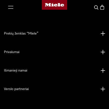
"Miele" pradžios tinklalapis
ti prie turinio
Paieška
Prekių
Prekių ženklas “Miele”
Privalumai
Išmanieji namai
Verslo partneriai