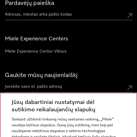
Pardavėjų paieška
Miele Experience Centers
Miele Experience Center Vilnius
Gaukite mūsų naujienlaiškį
Jūsų dabartiniai nustatymai dėl
sutikimo reikalaujančių slapukų
Siekiant užtikrinti tinkamą mūsų svetainės veikimą, „Miele“
naudoja būtinus slapukus. Gavę jūsų sutikimą, mes taip pat
naudojame nebūtinus slapukus ir sekimo technologijas
rinkodaros ir analizės tikslais, įskaitant trečiųjų šalių slapukus