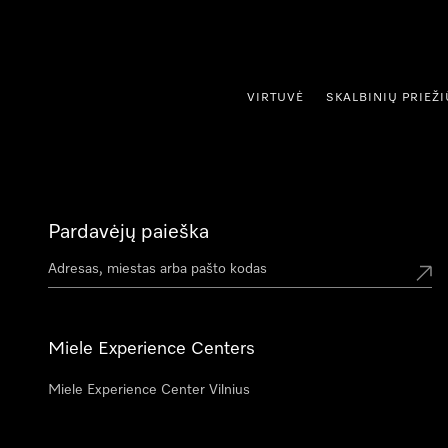
ti prie turinio
VIRTUVĖ
SKALBINIŲ PRIEŽ
Pardavėjų paieška
Miele Experience Centers
Miele Experience Center Vilnius