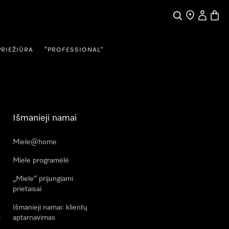
Paieška
Pardavėjų pai
Naudotojo
Prekių
PRIEŽIŪRA
“PROFESSIONAL”
Išmanieji namai
Miele@home
Miele programėlė
„Miele“ prijungiami
prietaisai
Išmanieji namai: klientų
a
aptarnavimas