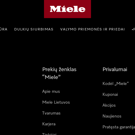
"Miele" pradžios tinklalapis
IŪRA
DULKIŲ SIURBIMAS
VALYMO PRIEMONĖS IR PRIEDAI
•
Prekių ženklas
Privalumai
“Miele”
Kodėl „Miele“
Apie mus
Kuponai
Miele Lietuvos
Akcijos
Tvarumas
Naujienos
Karjera
Pratęsta garantij