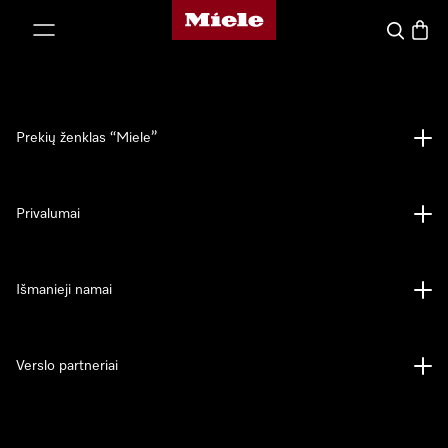
"Miele" pradžios tinklalapis
ti prie turinio
Paieška
Prekių
Prekių ženklas “Miele”
Privalumai
Išmanieji namai
Verslo partneriai