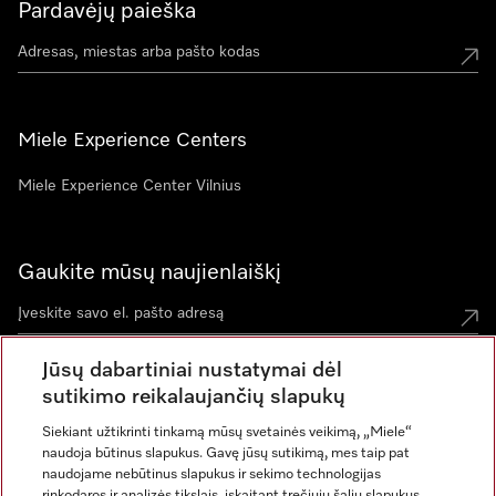
Pardavėjų paieška
Miele Experience Centers
Miele Experience Center Vilnius
Gaukite mūsų naujienlaiškį
Jūsų dabartiniai nustatymai dėl
sutikimo reikalaujančių slapukų
Siekiant užtikrinti tinkamą mūsų svetainės veikimą, „Miele“
naudoja būtinus slapukus. Gavę jūsų sutikimą, mes taip pat
naudojame nebūtinus slapukus ir sekimo technologijas
rinkodaros ir analizės tikslais, įskaitant trečiųjų šalių slapukus