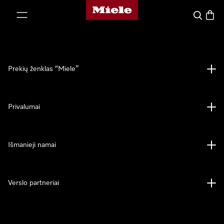
"Miele" pradžios tinklalapis
ti prie turinio
Paieška
Prekių
Prekių ženklas “Miele”
Privalumai
Išmanieji namai
Verslo partneriai