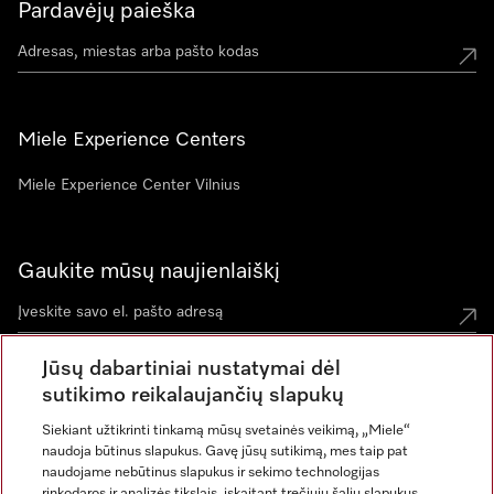
Pardavėjų paieška
Miele Experience Centers
Miele Experience Center Vilnius
Gaukite mūsų naujienlaiškį
Jūsų dabartiniai nustatymai dėl
sutikimo reikalaujančių slapukų
Siekiant užtikrinti tinkamą mūsų svetainės veikimą, „Miele“
naudoja būtinus slapukus. Gavę jūsų sutikimą, mes taip pat
naudojame nebūtinus slapukus ir sekimo technologijas
rinkodaros ir analizės tikslais, įskaitant trečiųjų šalių slapukus