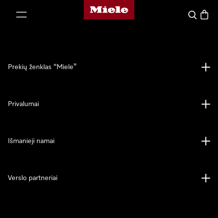
"Miele" pradžios tinklalapis
ti prie turinio
Paieška
Prekių
Prekių ženklas “Miele”
Privalumai
Išmanieji namai
Verslo partneriai