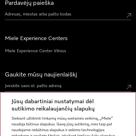
Pardavėjų paieška
Miele Experience Centers
Miele Experience Center Vilnius
Gaukite mūsų naujienlaiškį
Jūsų dabartiniai nustatymai dėl
sutikimo reikalaujančių slapukų
Siekiant užtikrinti tinkamą mūsų svetainės veikimą, „Miele“
naudoja būtinus slapukus. Gavę jūsų sutikimą, mes taip pat
naudojame nebūtinus slapukus ir sekimo technologijas
rinkodaros ir analizės tikslais, įskaitant trečiųjų šalių slapukus